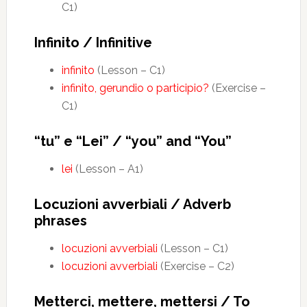
C1)
Infinito / Infinitive
infinito
(Lesson – C1)
infinito, gerundio o participio?
(Exercise –
C1)
“tu” e “Lei” / “you” and “You”
lei
(Lesson – A1)
Locuzioni avverbiali / Adverb
phrases
locuzioni avverbiali
(Lesson – C1)
locuzioni avverbiali
(Exercise – C2)
Metterci, mettere, mettersi / To