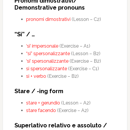
Pronomi dimostrativi/
Demonstrative pronouns
pronomi dimostrativi
(Lesson – C2)
“Si” / …
‘si’ impersonale
(Exercise – A1)
“si” spersonalizzante
(Lesson – B2)
‘si’ spersonalizzante
(Exercise – B2)
si spersonalizzante
(Exercise – C1)
si + verbo
(Exercise – B2)
Stare / -ing form
stare + gerundio
(Lesson – A2)
stare facendo
(Exercise – A2)
Superlativo relativo e assoluto /