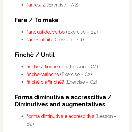
farcela 2
(Exercise – A2)
Fare / To make
fare, usi del verbo
(Exercise – B2)
fare + infinito
(Lesson – C1)
Finchè / Until
finchè / finchè non
(Lesson – C2)
finche/affinche
(Exercise – C2)
finché o affinché?
(Exercise – C2)
Forma diminutiva e accrescitiva /
Diminutives and augmentatives
forma diminutiva e accrescitiva
(Lesson –
B2)