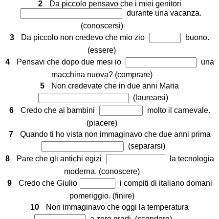
2
Da piccolo pensavo che i miei genitori
durante una vacanza.
(conoscersi)
3
Da piccolo non credevo che mio zio
buono.
(essere)
4
Pensavi che dopo due mesi io
una
macchina nuova? (comprare)
5
Non credevate che in due anni Maria
(laurearsi)
6
Credo che ai bambini
molto il carnevale.
(piacere)
7
Quando ti ho vista non immaginavo che due anni prima
(separarsi)
8
Pare che gli antichi egizi
la tecnologia
moderna. (conoscere)
9
Credo che Giulio
i compiti di italiano domani
pomeriggio. (finire)
10
Non immaginavo che oggi la temperatura
a zero gradi. (scendere)