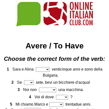
Avere / To Have
Choose the correct form of the verb:
1
Sara e Alina
venticinque anni e sono della
Bulgaria.
2
Se
sete, bevi un bicchiere d'acqua!
3
Noi non
una macchina.
4
Voi di dove
?
5
Mi chiamo Marco e
trentadue anni.