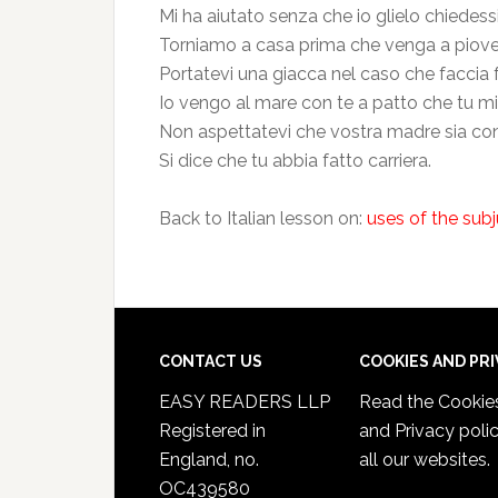
Mi ha aiutato senza che io glielo chiedessi
Torniamo a casa prima che venga a piove
Portatevi una giacca nel caso che faccia 
Io vengo al mare con te a patto che tu m
Non aspettatevi che vostra madre sia con
Si dice che tu abbia fatto carriera.
Back to Italian lesson on:
uses of the sub
CONTACT US
COOKIES AND PR
EASY READERS LLP
Read the
Cookie
Registered in
and Privacy poli
England, no.
all our websites.
OC439580