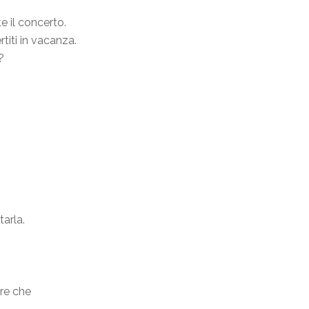
 il concerto.
titi in vacanza.
?
tarla.
ere che