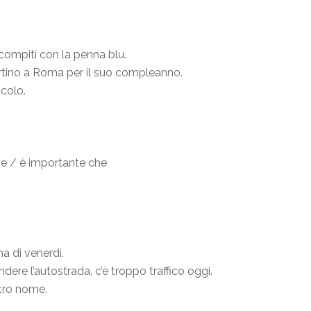
 compiti con la penna blu.
portino a Roma per il suo compleanno.
icolo.
che / è importante che
a di venerdì.
dere l’autostrada, c’è troppo traffico oggi.
tro nome.