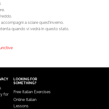
.
re.
freddo.
i accompagni a sciare quest’inverno.
tenta quando vi vedrà in questo stato.
junctive
IVACY
LOOKING FOR
SOMETHING?
s
Free Italian Exercises
cy
for
Online Italian
Lessons