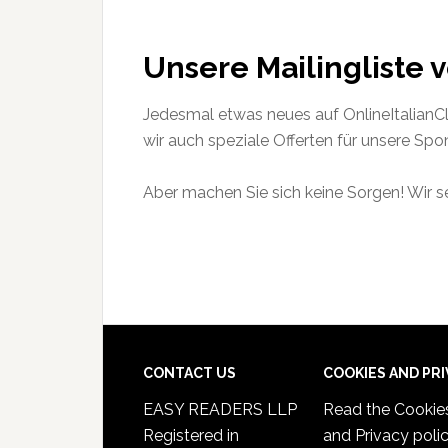
Unsere Mailingliste v
Jedesmal etwas neues auf OnlineItalianC
wir auch speziale Offerten für unsere Spo
Aber machen Sie sich keine Sorgen! Wir s
CONTACT US
COOKIES AND PR
EASY READERS LLP
Read the
Cookie
Registered in
and Privacy poli