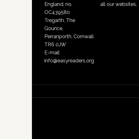
England, no.
all our websites.
OC439580
Tregarth, The
Gounce,
Perranporth, Cornwall
TR6 0JW
E-mail:
info@easyreaders.org