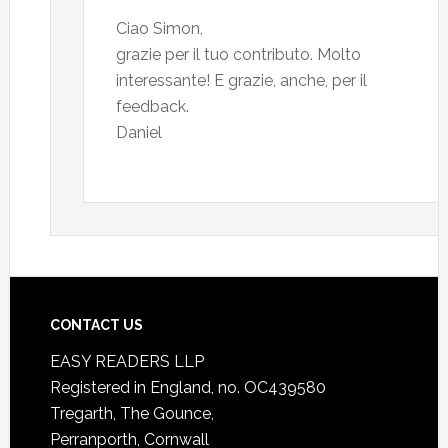
Ciao Simon,
grazie per il tuo contributo. Molto
interessante! E grazie, anche, per il
feedback.
Daniel
CONTACT US
EASY READERS LLP
Registered in England, no. OC439580
Tregarth, The Gounce,
Perranporth, Cornwall