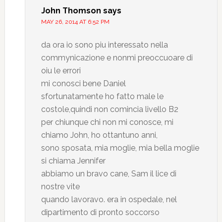
John Thomson
says
MAY 26, 2014 AT 6:52 PM
da ora io sono piu interessato nella
commynicazione e nonmi preoccuoare di
oiu le errori
mi conosci bene Daniel
sfortunatamente ho fatto male le
costole,quindi non comincia livello B2
per chiunque chi non mi conosce, mi
chiamo John, ho ottantuno anni,
sono sposata, mia moglie, mia bella moglie
si chiama Jennifer
abbiamo un bravo cane, Sam il lice di
nostre vite
quando lavoravo. era in ospedale, nel
dipartimento di pronto soccorso