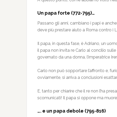
Un papa forte (772-795)…
Passano gli anni, cambiano i papi e anche 
deve più prestare aiuto a Roma contro i L
Il papa, in questa fase, è Adriano, un uomo
il papa non invita re Carlo al concilio sull
governato da una donna, l’imperatrice Ire
Carlo non può sopportare l’affronto e, furio
ovviamente, si arriva a conclusioni esatt
E, tanto per chiarire che il re non l’ha pr
scomunicati! Il papa si oppone ma muore l’
…. e un papa debole (795-816)