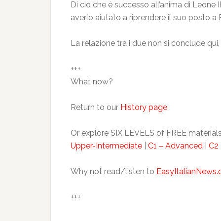
Di ciò che è successo all’anima di Leone 
averlo aiutato a riprendere il suo posto a
La relazione tra i due non si conclude qu
+++
What now?
Return to our
History page
Or explore SIX LEVELS of FREE materials
Upper-Intermediate
|
C1 – Advanced
|
C2 
Why not read/listen to
EasyItalianNews
+++