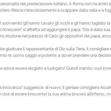
a personalità del predecessore Adriano. A Roma non ha amici e,
potere. Riesce miracolosamente a scappare dalla cella e a fugg
 suoi nemici gli hanno cavato gli occhi e gli hanno tagliato la
tti ricrescere!” si affretta ad aggiungere il papa. “Dio è dalla 
no irruzione nel palazzo di Carlo gli oppositori del papa, acc
be giudicare il rappresentante di Dio sulla Terra. Il consigliere
oi, mio re, uomo saggio e potente, a dover prendere una decisio
o e adora essere elogiato e lusingato! Quindi manda i suoi inve
a innocenza” suggerisce, di nuovo, il geniale consigliere Alcu
(e cioè di essere innocente) la sua anima brucerà all’inferno… m