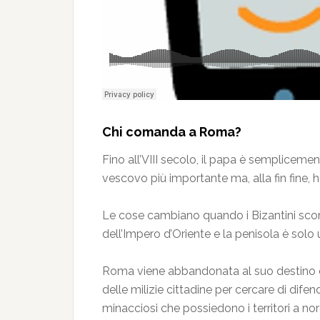
Chi comanda a Roma?
Fino all’VIII secolo, il papa è semplicemen
vescovo più importante ma, alla fin fine, h
Le cose cambiano quando i Bizantini scom
dell’Impero d’Oriente e la penisola è solo
Roma viene abbandonata al suo destino e i 
delle milizie cittadine per cercare di dif
minacciosi che possiedono i territori a no