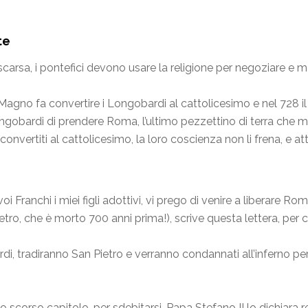
te
carsa, i pontefici devono usare la religione per negoziare e m
 Magno fa convertire i Longobardi al cattolicesimo e nel 728 i
ongobardi di prendere Roma, l’ultimo pezzettino di terra che m
convertiti al cattolicesimo, la loro coscienza non li frena, e a
oi Franchi i miei figli adottivi, vi prego di venire a liberare Ro
tro, che è morto 700 anni prima!), scrive questa lettera, per c
 tradiranno San Pietro e verranno condannati all’inferno per l
corso capitolo, per sdebitarsi, Papa Stefano II lo dichiara re