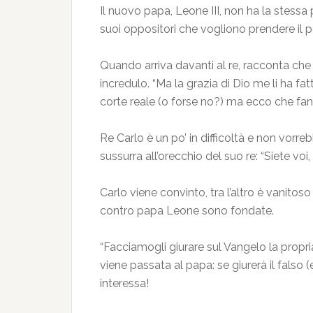
Il nuovo papa, Leone III, non ha la stess
suoi oppositori che vogliono prendere il 
Quando arriva davanti al re, racconta che i
incredulo. “Ma la grazia di Dio me li ha fa
corte reale (o forse no?) ma ecco che fan
Re Carlo è un po’ in difficoltà e non vorreb
sussurra all’orecchio del suo re: “Siete v
Carlo viene convinto, tra l’altro è vanitos
contro papa Leone sono fondate.
“Facciamogli giurare sul Vangelo la propri
viene passata al papa: se giurerà il falso 
interessa!