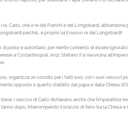
i re. Carlo, che è re dei Franchi e dei Longobardi, abbandona p
ongobardi perché… è proprio lui il nuovo re dei Longobardi!
 di polso e autoritario, per niente contento di essere ignorato
e eresie a Costantinopoli. Anzi, Stefano II si riavvicina all’Imp
ne.
so, organizza un concilio per i fatti suoi, con i suoi vescovi p
amente opposte a quanto stabilito dal papa e dalla Chiesa d’O
esa bene, i vescovi di Carlo dichiarano anche che l’imperatrice I
anno dopo, interrompendo il braccio di ferro tra la Chiesa e il