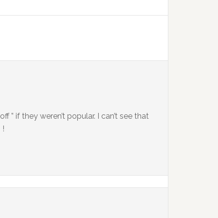
f ” if they weren’t popular. I can’t see that
 !