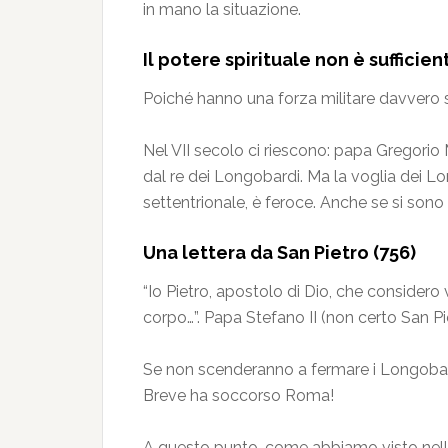
in mano la situazione.
Il potere spirituale non è sufficien
Poiché hanno una forza militare davvero s
Nel VII secolo ci riescono: papa Gregorio
dal re dei Longobardi. Ma la voglia dei L
settentrionale, è feroce. Anche se si sono 
Una lettera da San Pietro (756)
“Io Pietro, apostolo di Dio, che considero v
corpo…”. Papa Stefano II (non certo San Pie
Se non scenderanno a fermare i Longobardi,
Breve ha soccorso Roma!
A questo punto, come abbiamo visto nello s