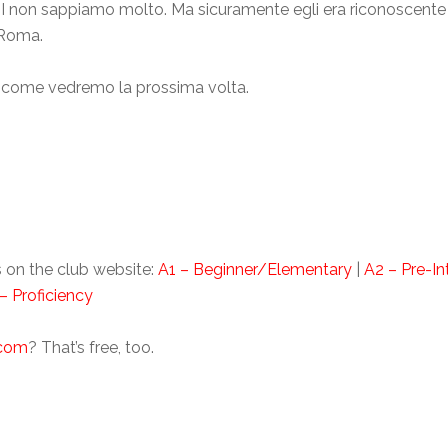
III non sappiamo molto. Ma sicuramente egli era riconoscente a
 Roma.
i, come vedremo la prossima volta.
 on the club website:
A1 – Beginner/Elementary
|
A2 – Pre-I
– Proficiency
.com
? That’s free, too.