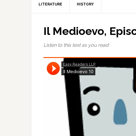
LITERATURE
HISTORY
Il Medioevo, Episo
Listen to this text as you read: