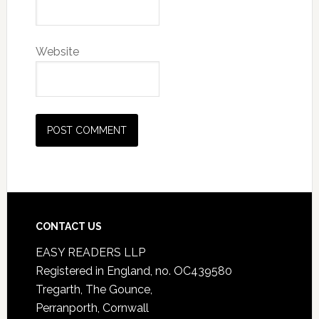
Website
CONTACT US
EASY READERS LLP
Registered in England, no. OC439580
Tregarth, The Gounce,
Perranporth, Cornwall