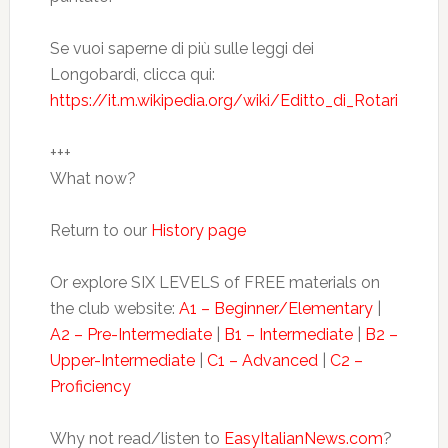
Se vuoi saperne di più sulle leggi dei
Longobardi, clicca qui:
https://it.m.wikipedia.org/wiki/Editto_di_Rotari
+++
What now?
Return to our
History page
Or explore SIX LEVELS of FREE materials on
the club website:
A1 – Beginner/Elementary
|
A2 – Pre-Intermediate
|
B1 – Intermediate
|
B2 –
Upper-Intermediate
|
C1 – Advanced
|
C2 –
Proficiency
Why not read/listen to
EasyItalianNews.com
?