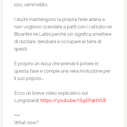
loro, rammollito.
I duchi mantengono la propria fede ariana e
non vogliono scendere a patti con i cattolici né
Bizantini né Latini perché ciò significa smettere
di razziare, derubare e occupare le terre di
questi.
È proprio un duca che prende il potere in
questa fase e compie una vera rivoluzione per
il suo popolo…
Ecco un breve video esplicativo sui
Longobardi:
https://youtu.be/rS9EFqktVUE
+++
What now?