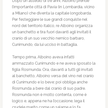
Dopo un assedio di tre anni, Alboino prende
l’importante città di Pavia (in Lombardia, vicino
a Milano) che diventa la capitale longobarda.
Per festeggiare le sue grandi conquiste nel
nord del territorio italico, re Alboino organizza
un banchetto e tira fuori davanti agli invitati il
cranio di un suo vecchio nemico barbaro,
Cunimundo, da lui ucciso in battaglia.
Tempo prima, Alboino aveva infatti
ammazzato Cunimundo e ne aveva sposato la
figlia Rosmunda. Ora, davanti a tutti gli invitati
al banchetto, Alboino versa del vino nel cranio
di Cunimundo e lo beve; poi obbliga anche
Rosmunda a bere dal cranio di suo padre.
Rosmunda non è molto contenta, come è
logico e, appena ne ha l’occasione, lega il
crudele marito come un salame e lo fa