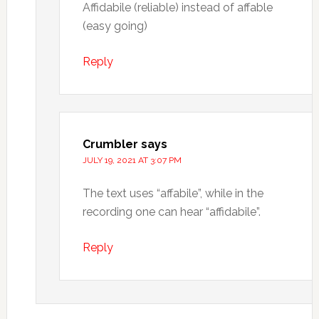
Affidabile (reliable) instead of affable
(easy going)
Reply
Crumbler
says
JULY 19, 2021 AT 3:07 PM
The text uses “affabile”, while in the
recording one can hear “affidabile”.
Reply