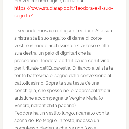
Per vedere l’immagine, clicca qui:
https://www.studiarapido.it/teodora-e-il-suo-
seguito/
Il secondo mosaico raffigura Teodora. Alla sua
sinistra sta il suo seguito di dame di corte,
vestite in modo ricchissimo e sfarzoso e, alla
sua destra, un paio di dignitari che la
precedono. Teodora porta il calice con il vino
per il rituale dell’Eucarestia. Di fianco a lei sta la
fonte battesimale, segno della conversione al
cattolicesimo. Sopra la sua testa c’è una
conchiglia, che spesso nelle rappresentazioni
artistiche accompagna la Vergine Maria (o
Venere, nell’antichità pagana).
Teodora ha un vestito lungo, ricamato con la
scena dei Re Magi e, in testa, indossa un
complesso diadema che, se non fosse