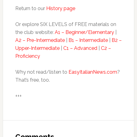
Return to our
History page
Or explore SIX LEVELS of FREE materials on
the club website:
A1 – Beginner/Elementary
|
A2 – Pre-Intermediate
|
B1 – Intermediate
|
B2 –
Upper-Intermediate
|
C1 – Advanced
|
C2 –
Proficiency
Why not read/listen to
EasyItalianNews.com
?
That’s free, too.
+++
Comments