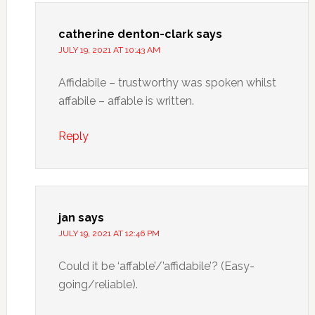
catherine denton-clark
says
JULY 19, 2021 AT 10:43 AM
Affidabile – trustworthy was spoken whilst
affabile – affable is written.
Reply
jan
says
JULY 19, 2021 AT 12:46 PM
Could it be ‘affable’/’affidabile’? (Easy-
going/reliable).