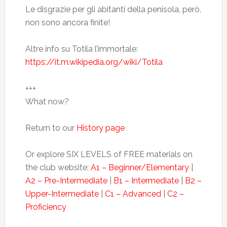
Le disgrazie per gli abitanti della penisola, però,
non sono ancora finite!
Altre info su Totila l’immortale:
https://it.m.wikipedia.org/wiki/Totila
+++
What now?
Return to our
History page
Or explore SIX LEVELS of FREE materials on
the club website:
A1 – Beginner/Elementary
|
A2 – Pre-Intermediate
|
B1 – Intermediate
|
B2 –
Upper-Intermediate
|
C1 – Advanced
|
C2 –
Proficiency