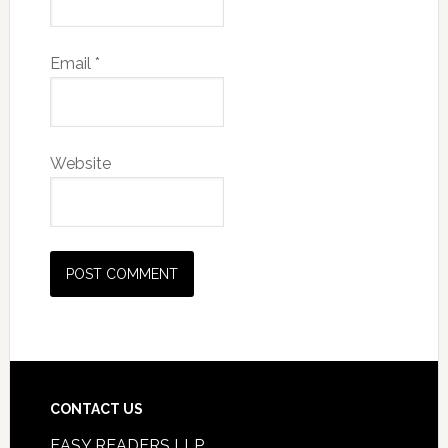
Email
*
Website
CONTACT US
EASY READERS LLP