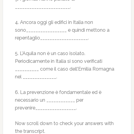
_______________________.
4. Ancora oggi gli edifici in Italia non
sono_________________ e quindi mettono a
repentaglio____________________.
5. L’Aquila non è un caso isolato.
Periodicamente in Italia si sono verificati
__________ come il caso dell’Emilia Romagna
nel ______________.
6. La prevenzione è fondamentale ed è
necessario un ____________ per
prevenire_________________.
Now scroll down to check your answers with
the transcript.