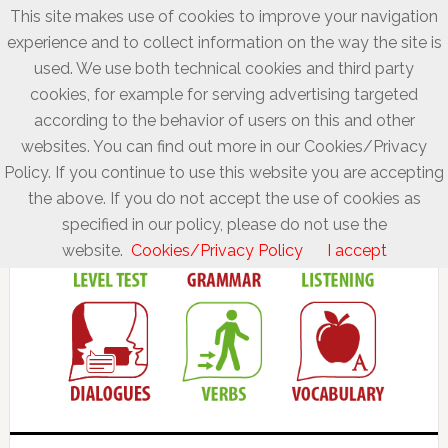
This site makes use of cookies to improve your navigation
experience and to collect information on the way the site is
used. We use both technical cookies and third party
cookies, for example for serving advertising targeted
according to the behavior of users on this and other
websites. You can find out more in our Cookies/Privacy
Policy. If you continue to use this website you are accepting
the above. If you do not accept the use of cookies as
specified in our policy, please do not use the
website.
Cookies/Privacy Policy
I accept