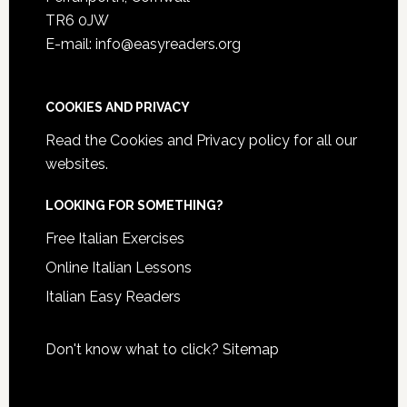
TR6 0JW
E-mail: info@easyreaders.org
COOKIES AND PRIVACY
Read the
Cookies and Privacy policy
for all our
websites.
LOOKING FOR SOMETHING?
Free Italian Exercises
Online Italian Lessons
Italian Easy Readers
Don't know what to click?
Sitemap