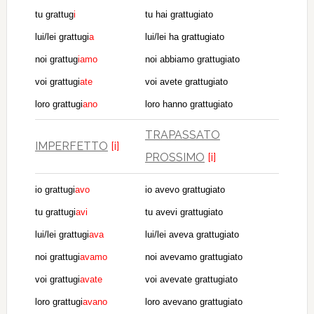
tu grattug
i
tu hai grattugiato
lui/lei grattugi
a
lui/lei ha grattugiato
noi grattug
iamo
noi abbiamo grattugiato
voi grattugi
ate
voi avete grattugiato
loro grattugi
ano
loro hanno grattugiato
TRAPASSATO
IMPERFETTO
[i]
PROSSIMO
[i]
io grattugi
avo
io avevo grattugiato
tu grattugi
avi
tu avevi grattugiato
lui/lei grattugi
ava
lui/lei aveva grattugiato
noi grattugi
avamo
noi avevamo grattugiato
voi grattugi
avate
voi avevate grattugiato
loro grattugi
avano
loro avevano grattugiato