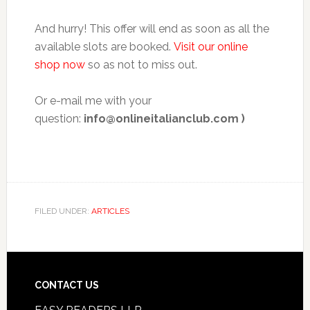
And hurry! This offer will end as soon as all the
available slots are booked.
Visit our online
shop now
so as not to miss out.
Or e-mail me with your
question:
info@onlineitalianclub.com )
FILED UNDER:
ARTICLES
CONTACT US