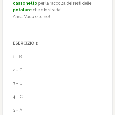
cassonetto
per la raccolta dei resti delle
potature
che è in strada!
Anna: Vado e torno!
ESERCIZIO 2
1 – B
2 – C
3 – C
4 – C
5 – A