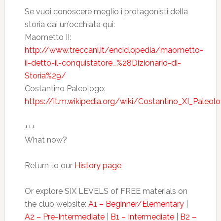
Se vuoi conoscere meglio i protagonisti della
storia dai un’occhiata qui:
Maometto II:
http://www.treccani.it/enciclopedia/maometto-
ii-detto-il-conquistatore_%28Dizionario-di-
Storia%29/
Costantino Paleologo:
https://it.m.wikipedia.org/wiki/Costantino_XI_Paleol
+++
What now?
Return to our
History page
Or explore SIX LEVELS of FREE materials on
the club website:
A1 – Beginner/Elementary
|
A2 – Pre-Intermediate
|
B1 – Intermediate
|
B2 –