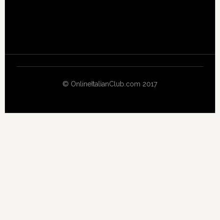
© OnlineItalianClub.com 2017