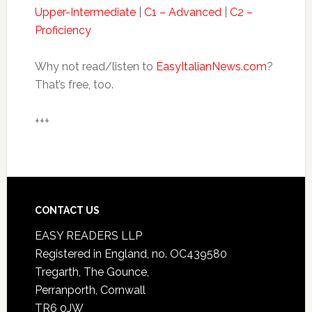
Upper-Intermediate
|
C1 – Advanced
|
C2 –
Proficiency
Why not read/listen to
EasyItalianNews.com
?
That’s free, too.
+++
CONTACT US
EASY READERS LLP
Registered in England, no. OC439580
Tregarth, The Gounce,
Perranporth, Cornwall
TR6 0JW