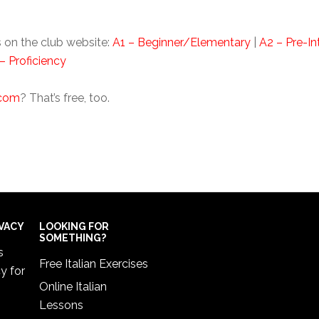
 on the club website:
A1 – Beginner/Elementary
|
A2 – Pre-I
– Proficiency
.com
? That’s free, too.
IVACY
LOOKING FOR
SOMETHING?
s
Free Italian Exercises
cy
for
Online Italian
Lessons