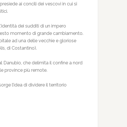
siede ai concili dei vescovi in cui si
tici.
l’identità dei sudditi di un impero
 in questo momento di grande cambiamento.
pitale ad una delle vecchie e gloriose
is, di Costantino).
al Danubio, che delimita il confine a nord
lle province più remote.
orge l’idea di dividere il territorio