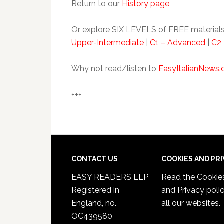
Return to our
History page
Or explore SIX LEVELS of FREE materials
Upper-Intermediate
|
C1 – Advanced
|
C2 
Why not read/listen to
EasyItalianNews
+++
CONTACT US
COOKIES AND PR
EASY READERS LLP
Read the
Cookie
Registered in
and Privacy poli
England, no.
all our websites.
OC439580