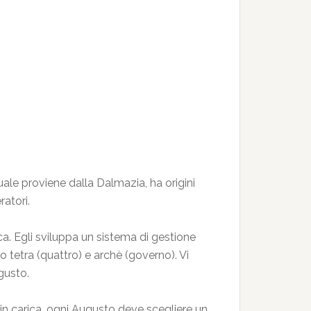
uale proviene dalla Dalmazia, ha origini
ratori.
ica. Egli sviluppa un sistema di gestione
o tetra (quattro) e archè (governo). Vi
gusto.
 in carica, ogni Augusto deve scegliere un