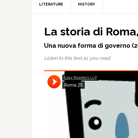
LITERATURE
HISTORY
La storia di Roma
Una nuova forma di governo (28
Listen to this text as you read: