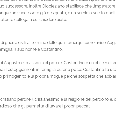
suo successore. Inoltre Diocleziano stabilisce che l’imperato
nque un successore già designato, è un semidio scelto dagli de
 potente collega a cui chiedere aiuto.
di guerre civili al termine delle quali emerge come unico Augu
miglia. Il suo nome è Costantino.
oi Augusto e lo associa al potere. Costantino è un abile militar
a i festeggiamenti in famiglia durano poco: Costantino fa uccid
glio primogenito e la propria moglie perché sospetta che abbia
ristiano perché il cristianesimo è la religione del perdono e, 
dioso che gli permetta di lavare i propri peccati.