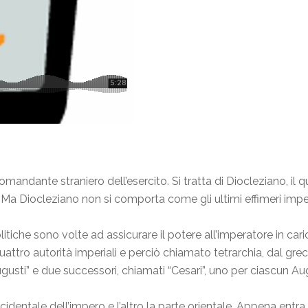
mandante straniero dell’esercito. Si tratta di Diocleziano, il q
to. Ma Diocleziano non si comporta come gli ultimi effimeri impe
olitiche sono volte ad assicurare il potere all’imperatore in car
attro autorità imperiali e perciò chiamato tetrarchia, dal grec
gusti” e due successori, chiamati “Cesari”, uno per ciascun Au
identale dell’impero e l’altro la parte orientale. Appena entra