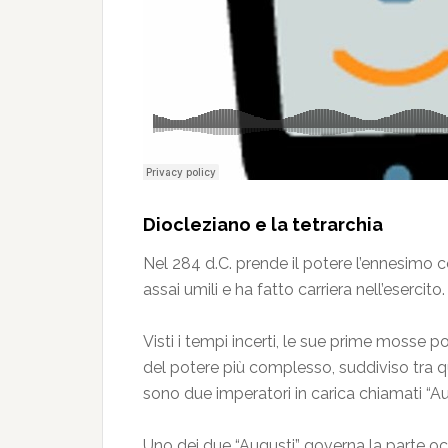
Diocleziano e la tetrarchia
Nel 284 d.C. prende il potere l’ennesimo co
assai umili e ha fatto carriera nell’eserci
Visti i tempi incerti, le sue prime mosse p
del potere più complesso, suddiviso tra qu
sono due imperatori in carica chiamati “Au
Uno dei due “Augusti” governa la parte occ