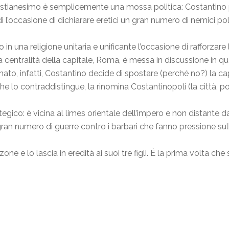
ristianesimo è semplicemente una mossa politica: Costantino pre
di l’occasione di dichiarare eretici un gran numero di nemici poli
in una religione unitaria e unificante l’occasione di rafforzare 
no la centralità della capitale, Roma, è messa in discussione
enato, infatti, Costantino decide di spostare (perché no?) la ca
he lo contraddistingue, la rinomina Costantinopoli (la città, pol
tegico: è vicina al limes orientale dell’impero e non distante d
gran numero di guerre contro i barbari che fanno pressione su
zone e lo lascia in eredità ai suoi tre figli. È la prima volta che s