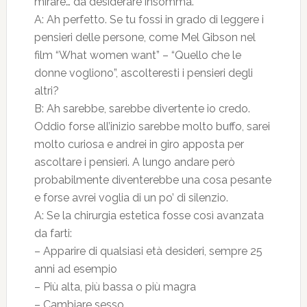
mirare… da desiderare insomma.
A: Ah perfetto. Se tu fossi in grado di leggere i
pensieri delle persone, come Mel Gibson nel
film “What women want” – “Quello che le
donne vogliono”, ascolteresti i pensieri degli
altri?
B: Ah sarebbe, sarebbe divertente io credo.
Oddio forse all’inizio sarebbe molto buffo, sarei
molto curiosa e andrei in giro apposta per
ascoltare i pensieri. A lungo andare però
probabilmente diventerebbe una cosa pesante
e forse avrei voglia di un po’ di silenzio.
A: Se la chirurgia estetica fosse così avanzata
da farti:
– Apparire di qualsiasi età desideri, sempre 25
anni ad esempio
– Più alta, più bassa o più magra
– Cambiare sesso