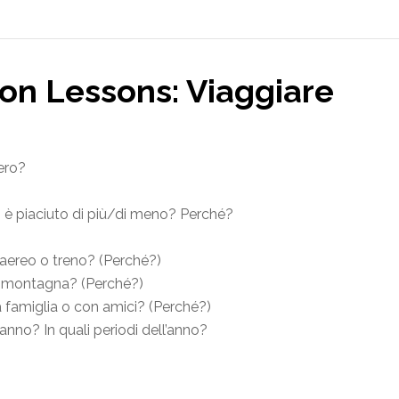
ion Lessons: Viaggiare
tero?
ti è piaciuto di più/di meno? Perché?
 aereo o treno? (Perché?)
in montagna? (Perché?)
a famiglia o con amici? (Perché?)
 anno? In quali periodi dell’anno?