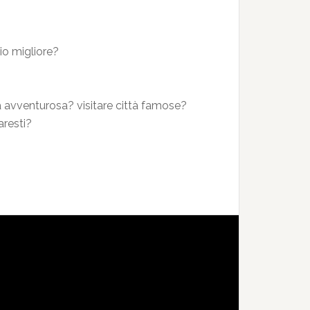
io migliore?
a avventurosa? visitare città famose?
aresti?