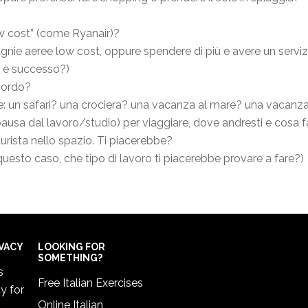
w cost” (come Ryanair)?
nie aeree low cost, oppure spendere di più e avere un serviz
 è successo?)
ccordo?
re: un safari? una crociera? una vacanza al mare? una vacanz
usa dal lavoro/studio) per viaggiare, dove andresti e cosa f
urista nello spazio. Ti piacerebbe?
uesto caso, che tipo di lavoro ti piacerebbe provare a fare?)
IVACY
LOOKING FOR
SOMETHING?
s
Free Italian Exercises
cy
for
Online Italian