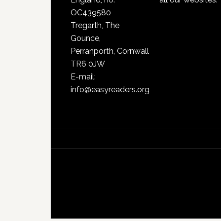
OC439580
Tregarth, The
Gounce,
Perranporth, Cornwall
TR6 0JW
E-mail:
info@easyreaders.org