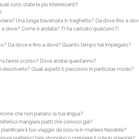
Quali sono state le più interessanti?
?
ociera? Una lunga traversata in traghetto? Da dove fino a dove
no a dove? Come è andata? Ti ha caricato qualcuno?)
fatto? Da dove e fino a dove? Quanto tempo hai impiegato?
/a l’anno scorso? Dove andrai quest’anno?
oi descriverlo? Quali aspetti ti piacciono in particolar modo?
rsone che non parlano la tua lingua?
preferisci mangiare piatti che conosci già?
 pianificare il tuo viaggio da solo/a in maniera flessibile?
oppure preferisci fare shopping o prendere il sole in spiaggia?