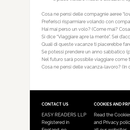
Cosa ne pensi delle compagnie aeree “lo
Preferisci risparmiare volando con compag
Hai mai perso un volo? (Come mai? Cosa
Si dice “Viaggiare apre la mente”. Sei d’a
Quali di queste vacanze ti piacerebbe fa
Se potessi prendere un anno sabbatico (pa
Nel futuro sarà possibile viaggiare come t
Cosa ne pensi delle vacanza-lavoro? (In q
CONTACT US
COOKIES AND PR
EASY READERS LLP
Read the
Cookie
Registered in
and Privacy poli
England, no.
all our websites.