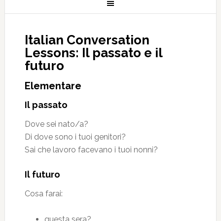
Italian Conversation
Lessons: Il passato e il
futuro
Elementare
Il passato
Dove sei nato/a?
Di dove sono i tuoi genitori?
Sai che lavoro facevano i tuoi nonni?
Il futuro
Cosa farai:
questa sera?