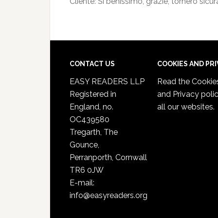
Cliente: Sì benissimo, grazie, tornerò sicu
CONTACT US
COOKIES AND PR
EASY READERS LLP
Read the
Cookie
Registered in
and Privacy poli
England, no.
all our websites.
OC439580
Tregarth, The
Gounce,
Perranporth, Cornwall
TR6 0JW
E-mail:
info@easyreaders.org