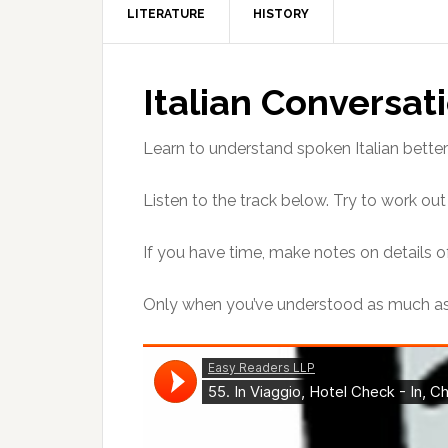
LITERATURE
HISTORY
Italian Conversat
Learn to understand spoken Italian better w
Listen to the track below. Try to work ou
If you have time, make notes on details of
Only when you’ve understood as much as y