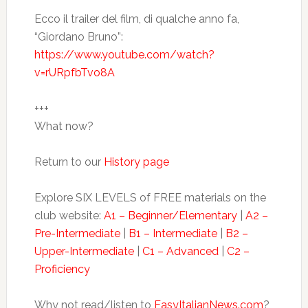
Ecco il trailer del film, di qualche anno fa,
“Giordano Bruno”:
https://www.youtube.com/watch?
v=rURpfbTvo8A
+++
What now?
Return to our
History page
Explore SIX LEVELS of FREE materials on the
club website:
A1 – Beginner/Elementary
|
A2 –
Pre-Intermediate
|
B1 – Intermediate
|
B2 –
Upper-Intermediate
|
C1 – Advanced
|
C2 –
Proficiency
Why not read/listen to
EasyItalianNews.com
?