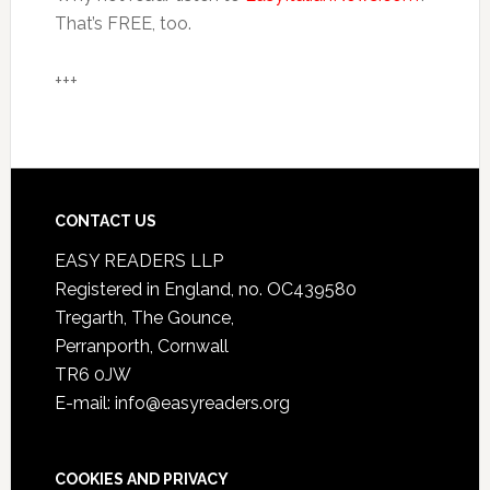
That’s FREE, too.
+++
CONTACT US
EASY READERS LLP
Registered in England, no. OC439580
Tregarth, The Gounce,
Perranporth, Cornwall
TR6 0JW
E-mail: info@easyreaders.org
COOKIES AND PRIVACY