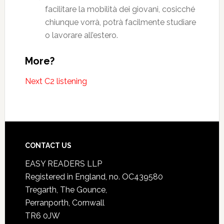
facilitare la mobilità dei giovani, cosicché
chiunque vorrà, potrà facilmente studiare
o lavorare all’estero.
More?
Next C2 listening
CONTACT US
EASY READERS LLP
Registered in England, no. OC439580
Tregarth, The Gounce,
Perranporth, Cornwall
TR6 0JW