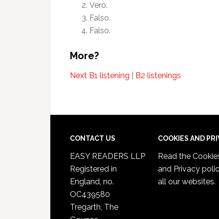
Vero.
Falso.
Falso.
More?
Next B1 listening
|
B2 listenings
CONTACT US
COOKIES AND PR
EASY READERS LLP
Read the
Cookie
Registered in
and Privacy poli
England, no.
all our websites.
OC439580
Tregarth, The