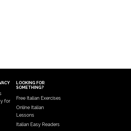
IVACY
LOOKING FOR
SOMETHING?
s
Free Italian Exercises
cy
for
Online Italian
Lessons
Italian Easy Readers