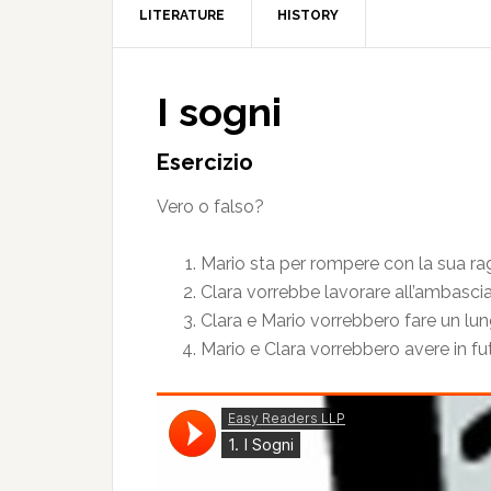
LITERATURE
HISTORY
I sogni
Esercizio
Vero o falso?
Mario sta per rompere con la sua ra
Clara vorrebbe lavorare all’ambasciat
Clara e Mario vorrebbero fare un lu
Mario e Clara vorrebbero avere in f