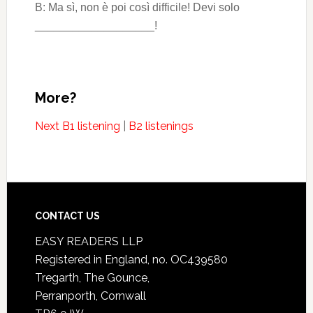
B: Ma sì, non è poi così difficile! Devi solo
___________________!
More?
Next B1 listening
|
B2 listenings
CONTACT US
EASY READERS LLP
Registered in England, no. OC439580
Tregarth, The Gounce,
Perranporth, Cornwall