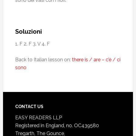
sono dei vasi con i fiori.
Soluzioni
1. F 2. F 3. V 4. F
Back to Italian lesson on:
there is / are – c’è / ci
sono
CONTACT US
EASY READERS LLP
Registered in England, no. OC439580
Tregarth, The Gounce,