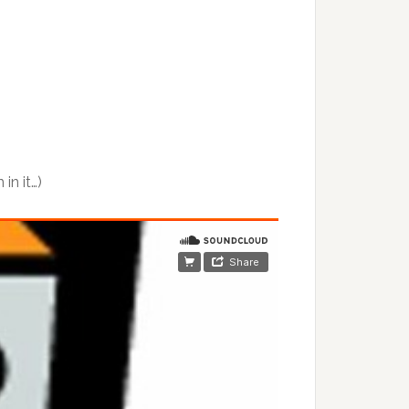
in it…)