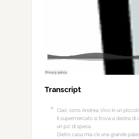
Transcript
Ciao, sono Andrea. Vivo in un piccol
Il supermercato si trova a destra di 
un po’ di spesa.
Dietro casa mia c’è una grande pale