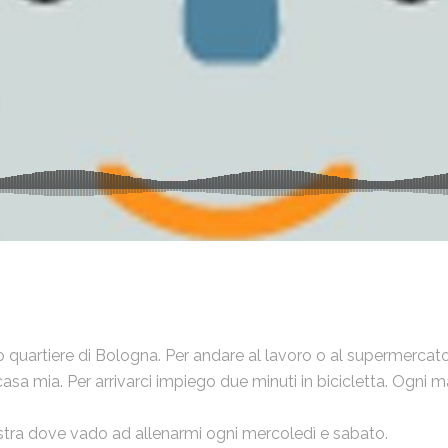
o quartiere di Bologna. Per andare al lavoro o al supermercato 
casa mia. Per arrivarci impiego due minuti in bicicletta. Ogni
stra dove vado ad allenarmi ogni mercoledì e sabato.