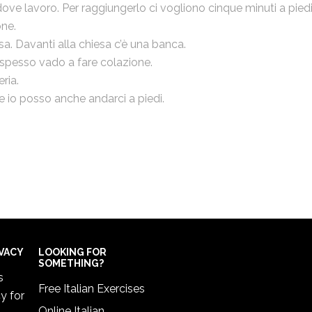
 dove lavoro. Per raggiungerlo ci vogliono cinque minuti a piedi
one.
sa. Davanti alla chiesa c’è una banca.
e spesso vado a fare colazione.
eria.
 e io posso anche andarci a piedi.
IVACY
LOOKING FOR
SOMETHING?
s
Free Italian Exercises
cy
for
Online Italian