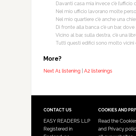
Davanti casa mia invece c’è l’ufficio
Nel mio ufficio lavorano molte pers
Nel mio quartiere c’è anche una chie
Di fronte alla banca c’è un bar, dov
Vicino al bar, sulla destra, c’è una libr
Tutti questi edifici sono molto vicini
More?
Next A1 listening
|
A2 listenings
CONTACT US
COOKIES AND PR
EASY READERS LLP
Read the
Cookie
Registered in
and Privacy poli