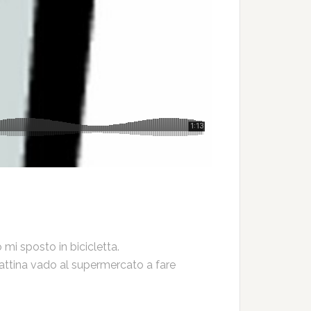
mi sposto in bicicletta.
 mattina vado al supermercato a fare