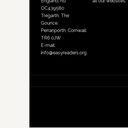
England, no.
all our websites.
OC439580
Tregarth, The
Gounce,
Perranporth, Cornwall
TR6 0JW
E-mail:
info@easyreaders.org