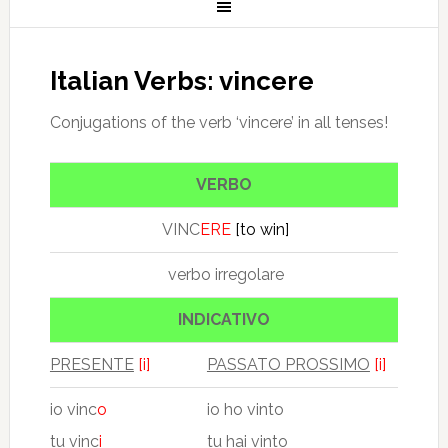
Italian Verbs: vincere
Conjugations of the verb ‘vincere’ in all tenses!
VERBO
VINC
ERE
[to win]
verbo irregolare
INDICATIVO
PRESENTE
[i]
PASSATO PROSSIMO
[i]
io vinc
o
io ho vinto
tu vinc
i
tu hai vinto