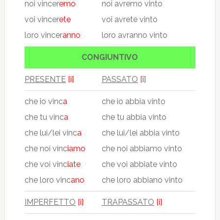
noi vincer
emo
noi avremo vinto
voi vincer
ete
voi avrete vinto
loro vincer
anno
loro avranno vinto
CONGIUNTIVO
PRESENTE
[i]
PASSATO
[i]
che io vinc
a
che io abbia vinto
che tu vinc
a
che tu abbia vinto
che lui/lei vinc
a
che lui/lei abbia vinto
che noi vinc
iamo
che noi abbiamo vinto
che voi vinc
iate
che voi abbiate vinto
che loro vinc
ano
che loro abbiano vinto
IMPERFETTO
[i]
TRAPASSATO
[i]