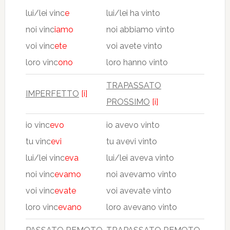
lui/lei vinc
e
lui/lei ha vinto
noi vinc
iamo
noi abbiamo vinto
voi vinc
ete
voi avete vinto
loro vinc
ono
loro hanno vinto
TRAPASSATO
IMPERFETTO
[i]
PROSSIMO
[i]
io vinc
evo
io avevo vinto
tu vinc
evi
tu avevi vinto
lui/lei vinc
eva
lui/lei aveva vinto
noi vinc
evamo
noi avevamo vinto
voi vinc
evate
voi avevate vinto
loro vinc
evano
loro avevano vinto