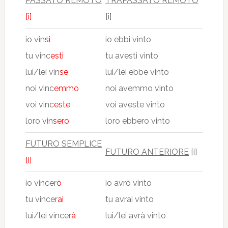
PASSATO REMOTO
TRAPASSATO REMOTO
[i]
[i]
io vin
si
io ebbi vinto
tu vinc
esti
tu avesti vinto
lui/lei vin
se
lui/lei ebbe vinto
noi vinc
emmo
noi avemmo vinto
voi vinc
este
voi aveste vinto
loro vin
sero
loro ebbero vinto
FUTURO SEMPLICE
FUTURO ANTERIORE
[i]
[i]
io vincer
ò
io avrò vinto
tu vincer
ai
tu avrai vinto
lui/lei vincer
à
lui/lei avrà vinto