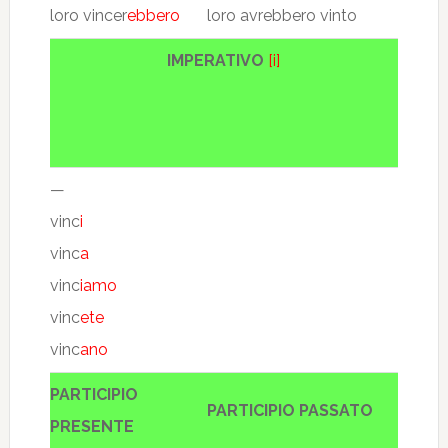
loro vincer
ebbero
loro avrebbero vinto
IMPERATIVO
[i]
—
vinc
i
vinc
a
vinc
iamo
vinc
ete
vinc
ano
PARTICIPIO
PARTICIPIO PASSATO
PRESENTE