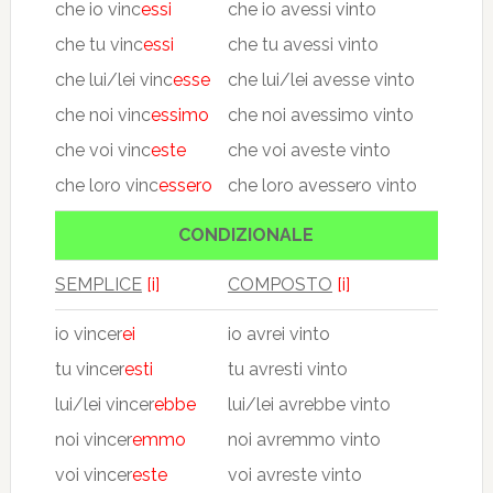
che io vinc
essi
che io avessi vinto
che tu vinc
essi
che tu avessi vinto
che lui/lei vinc
esse
che lui/lei avesse vinto
che noi vinc
essimo
che noi avessimo vinto
che voi vinc
este
che voi aveste vinto
che loro vinc
essero
che loro avessero vinto
CONDIZIONALE
SEMPLICE
[i]
COMPOSTO
[i]
io vincer
ei
io avrei vinto
tu vincer
esti
tu avresti vinto
lui/lei vincer
ebbe
lui/lei avrebbe vinto
noi vincer
emmo
noi avremmo vinto
voi vincer
este
voi avreste vinto