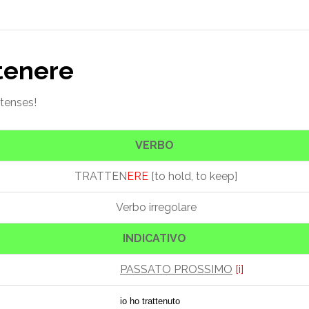
ttenere
 tenses!
VERBO
TRATTEN
ERE
[to hold, to keep]
Verbo irregolare
INDICATIVO
PASSATO PROSSIMO
[i]
io ho trattenuto