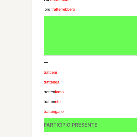
loro
tratterrebbero
—
trattieni
trattenga
tratten
iamo
tratten
ete
trattengano
PARTICIPIO PRESENTE