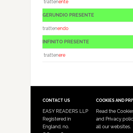
tratten
ente
GERUNDIO PRESENTE
tratten
endo
INFINITO PRESENTE
tratten
ere
CONTACT US
COOKIES AND PR
EASY READERS LLP
Read the
Cookie
Registered in
and Privacy poli
England, no.
all our websites.