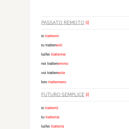
PASSATO REMOTO
[i]
io
trattenni
tu tratten
esti
lui/lei
trattenne
noi tratten
emmo
voi tratten
este
loro
trattennero
FUTURO SEMPLICE
[i]
io
tratterrò
tu
tratterrai
lui/lei
tratterrà