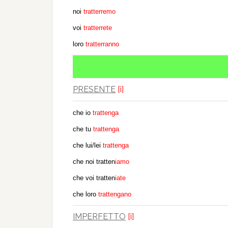
noi
tratterremo
voi
tratterrete
loro
tratterranno
PRESENTE
[i]
che io
trattenga
che tu
trattenga
che lui/lei
trattenga
che noi tratten
iamo
che voi tratten
iate
che loro
trattengano
IMPERFETTO
[i]