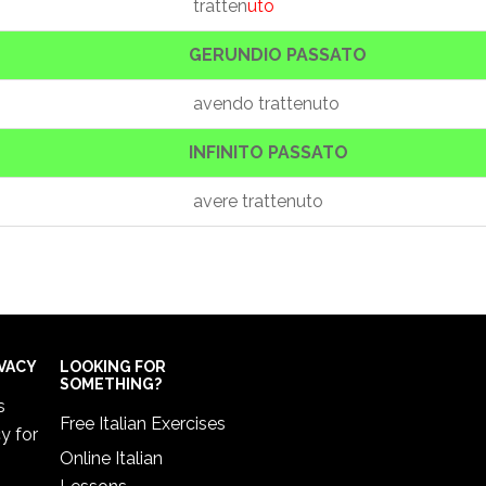
tratten
uto
GERUNDIO PASSATO
avendo trattenuto
INFINITO PASSATO
avere trattenuto
IVACY
LOOKING FOR
SOMETHING?
s
Free Italian Exercises
cy
for
Online Italian