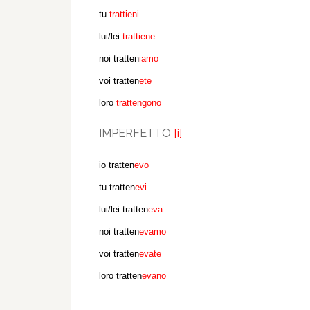
tu
trattieni
lui/lei
trattiene
noi tratten
iamo
voi tratten
ete
loro
trattengono
IMPERFETTO
[i]
io tratten
evo
tu tratten
evi
lui/lei tratten
eva
noi tratten
evamo
voi tratten
evate
loro tratten
evano