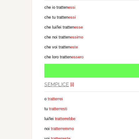
che io tratten
essi
che tu tratten
essi
che lui/lei tratten
esse
che noi tratten
essimo
che voi tratten
este
che loro tratten
essero
SEMPLICE
[i]
o
tratterrei
tu
tratterresti
lui/lei
tratterrebbe
noi
tratterremmo
voi
tratterreste