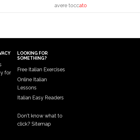
avere tocc
ato
IVACY
LOOKING FOR
SOMETHING?
s
Free Italian Exercises
cy
for
Online Italian
Lessons
Italian Easy Readers
Don't know what to
click?
Sitemap