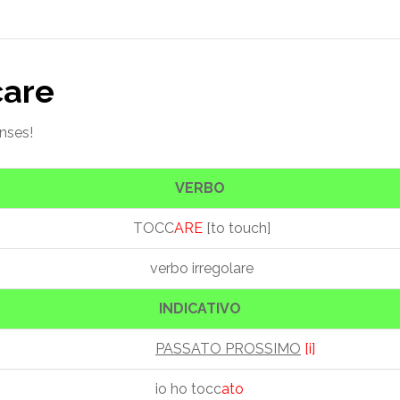
care
enses!
VERBO
TOCC
ARE
[to touch]
verbo irregolare
INDICATIVO
PASSATO PROSSIMO
[i]
io ho tocc
ato