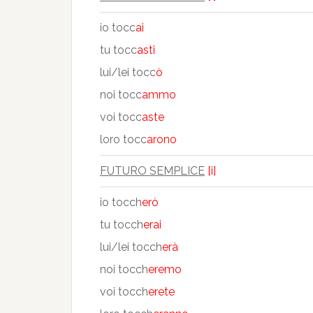
io tocc
ai
tu tocc
asti
lui/lei tocc
ò
noi tocc
ammo
voi tocc
aste
loro tocc
arono
FUTURO SEMPLICE
[i]
io tocch
erò
tu tocch
erai
lui/lei tocch
erà
noi tocch
eremo
voi tocch
erete