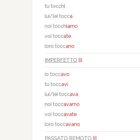
tu tocch
i
lui/lei tocc
a
noi tocch
iamo
voi tocc
ate
loro tocc
ano
IMPERFETTO
[i]
io tocc
avo
tu tocc
avi
lui/lei tocc
ava
noi tocc
avamo
voi tocc
avate
loro tocc
avano
PASSATO REMOTO
[i]