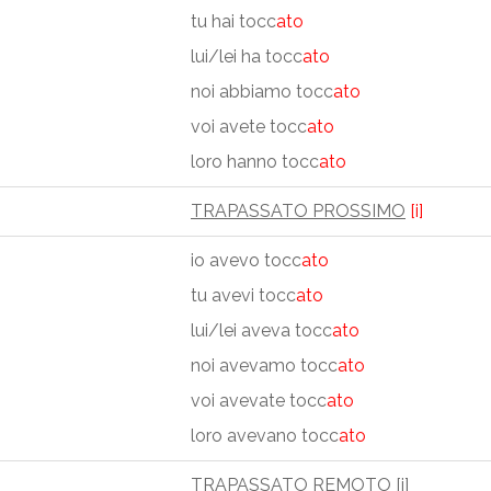
tu hai tocc
ato
lui/lei ha tocc
ato
noi abbiamo tocc
ato
voi avete tocc
ato
loro hanno tocc
ato
TRAPASSATO PROSSIMO
[i]
io avevo tocc
ato
tu avevi tocc
ato
lui/lei aveva tocc
ato
noi avevamo tocc
ato
voi avevate tocc
ato
loro avevano tocc
ato
TRAPASSATO REMOTO
[i]