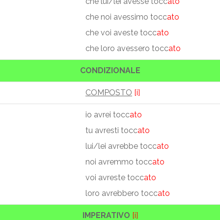
che lui/lei avesse tocc
ato
che noi avessimo tocc
ato
che voi aveste tocc
ato
che loro avessero tocc
ato
CONDIZIONALE
COMPOSTO
[i]
io avrei tocc
ato
tu avresti tocc
ato
lui/lei avrebbe tocc
ato
noi avremmo tocc
ato
voi avreste tocc
ato
loro avrebbero tocc
ato
IMPERATIVO
[i]