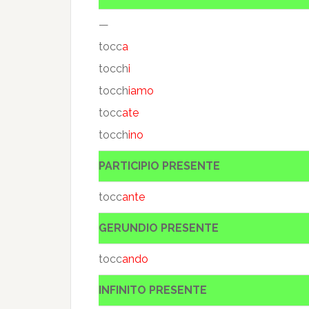
—
tocc
a
tocch
i
tocch
iamo
tocc
ate
tocch
ino
PARTICIPIO PRESENTE
tocc
ante
GERUNDIO PRESENTE
tocc
ando
INFINITO PRESENTE