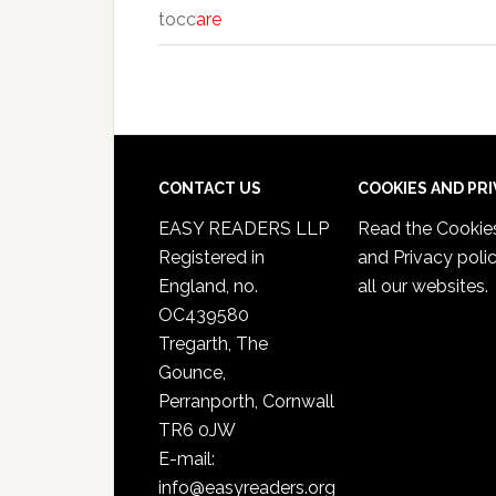
tocc
are
CONTACT US
COOKIES AND PR
EASY READERS LLP
Read the
Cookie
Registered in
and Privacy poli
England, no.
all our websites.
OC439580
Tregarth, The
Gounce,
Perranporth, Cornwall
TR6 0JW
E-mail:
info@easyreaders.org