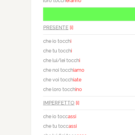
loro tocch
eranno
PRESENTE
[i]
che io tocch
i
che tu tocch
i
che lui/lei tocch
i
che noi tocch
iamo
che voi tocch
iate
che loro tocch
ino
IMPERFETTO
[i]
che io tocc
assi
che tu tocc
assi