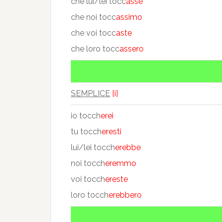
che lui/lei tocc
asse
che noi tocc
assimo
che voi tocc
aste
che loro tocc
assero
SEMPLICE
[i]
io tocch
erei
tu tocch
eresti
lui/lei tocch
erebbe
noi tocch
eremmo
voi tocch
ereste
loro tocch
erebbero