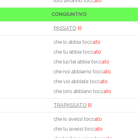
loro avranno tocc
ato
CONGIUNTIVO
PASSATO
[i]
che io abbia tocc
ato
che tu abbia tocc
ato
che lui/lei abbia tocc
ato
che noi abbiamo tocc
ato
che voi abbiate tocc
ato
che loro abbiano tocc
ato
TRAPASSATO
[i]
che io avessi tocc
ato
che tu avessi tocc
ato