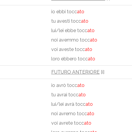
io ebbi tocc
ato
tu avesti tocc
ato
lui/lei ebbe tocc
ato
noi avemmo tocc
ato
voi aveste tocc
ato
loro ebbero tocc
ato
FUTURO ANTERIORE
[i]
io avrò tocc
ato
tu avrai tocc
ato
lui/lei avrà tocc
ato
noi avremo tocc
ato
voi avrete tocc
ato