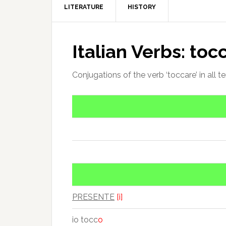
LITERATURE
HISTORY
Italian Verbs: toc
Conjugations of the verb ‘toccare’ in all t
PRESENTE
[i]
io tocc
o