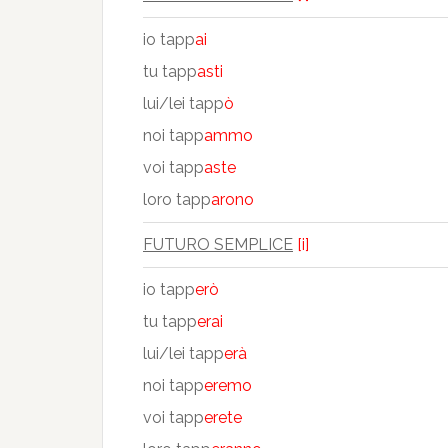
io tapp
ai
tu tapp
asti
lui/lei tapp
ò
noi tapp
ammo
voi tapp
aste
loro tapp
arono
FUTURO SEMPLICE
[i]
io tapp
erò
tu tapp
erai
lui/lei tapp
erà
noi tapp
eremo
voi tapp
erete