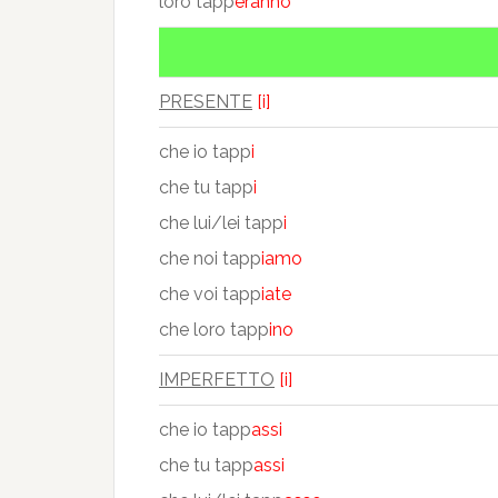
loro tapp
eranno
PRESENTE
[i]
che io tapp
i
che tu tapp
i
che lui/lei tapp
i
che noi tapp
iamo
che voi tapp
iate
che loro tapp
ino
IMPERFETTO
[i]
che io tapp
assi
che tu tapp
assi