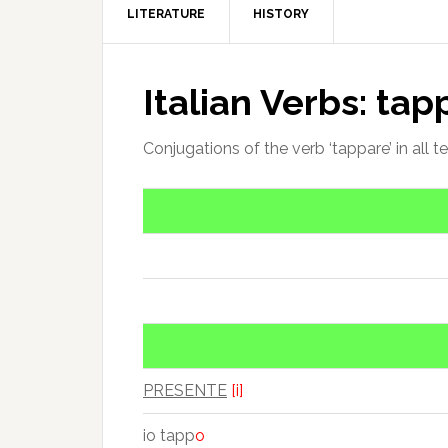
LITERATURE
HISTORY
Italian Verbs: tap
Conjugations of the verb ‘tappare’ in all t
PRESENTE
[i]
io tapp
o