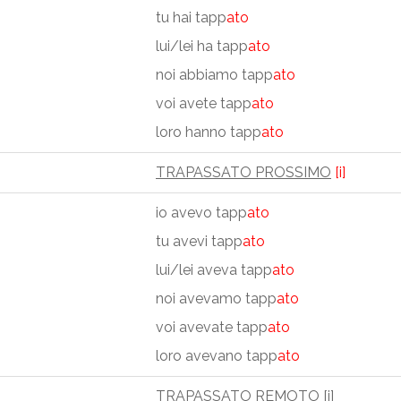
tu hai tapp
ato
lui/lei ha tapp
ato
noi abbiamo tapp
ato
voi avete tapp
ato
loro hanno tapp
ato
TRAPASSATO PROSSIMO
[i]
io avevo tapp
ato
tu avevi tapp
ato
lui/lei aveva tapp
ato
noi avevamo tapp
ato
voi avevate tapp
ato
loro avevano tapp
ato
TRAPASSATO REMOTO
[i]