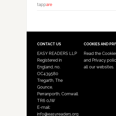
tapp
are
CONTACT US
COOKIES AND PR
EASY READERS LLP
Read the
Cookie
Registered in
and Privacy poli
England, no.
all our websites.
OC439580
Tregarth, The
Gounce,
Perranporth, Cornwall
TR6 0JW
E-mail:
info@easyreaders.org