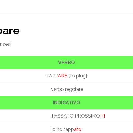
pare
enses!
VERBO
TAPP
ARE
[to plug]
verbo regolare
INDICATIVO
PASSATO PROSSIMO
[i]
io ho tapp
ato