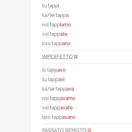
tu tapp
i
lui/lei tapp
a
noi tapp
iamo
voi tapp
ate
loro tapp
ano
IMPERFETTO
[i]
io tapp
avo
tu tapp
avi
lui/lei tapp
ava
noi tapp
avamo
voi tapp
avate
loro tapp
avano
PASSATO REMOTO
[i]