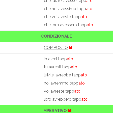
che lui/lei avesse tapp
ato
che noi avessimo tapp
ato
che voi aveste tapp
ato
che loro avessero tapp
ato
CONDIZIONALE
COMPOSTO
[i]
io avrei tapp
ato
tu avresti tapp
ato
lui/lei avrebbe tapp
ato
noi avremmo tapp
ato
voi avreste tapp
ato
loro avrebbero tapp
ato
IMPERATIVO
[i]