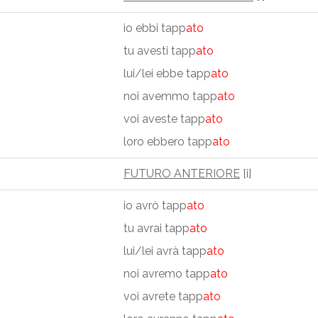
io ebbi tapp
ato
tu avesti tapp
ato
lui/lei ebbe tapp
ato
noi avemmo tapp
ato
voi aveste tapp
ato
loro ebbero tapp
ato
FUTURO ANTERIORE
[i]
io avrò tapp
ato
tu avrai tapp
ato
lui/lei avrà tapp
ato
noi avremo tapp
ato
voi avrete tapp
ato