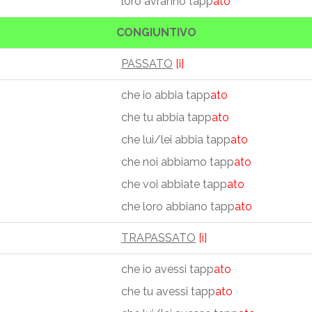
loro avranno tapp
ato
CONGIUNTIVO
PASSATO
[i]
che io abbia tapp
ato
che tu abbia tapp
ato
che lui/lei abbia tapp
ato
che noi abbiamo tapp
ato
che voi abbiate tapp
ato
che loro abbiano tapp
ato
TRAPASSATO
[i]
che io avessi tapp
ato
che tu avessi tapp
ato