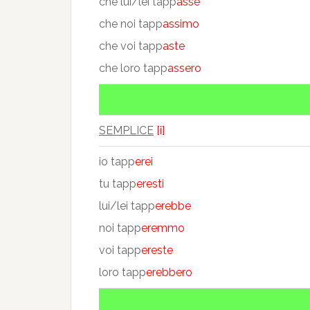
che lui/lei tapp
asse
che noi tapp
assimo
che voi tapp
aste
che loro tapp
assero
SEMPLICE
[i]
io tapp
erei
tu tapp
eresti
lui/lei tapp
erebbe
noi tapp
eremmo
voi tapp
ereste
loro tapp
erebbero