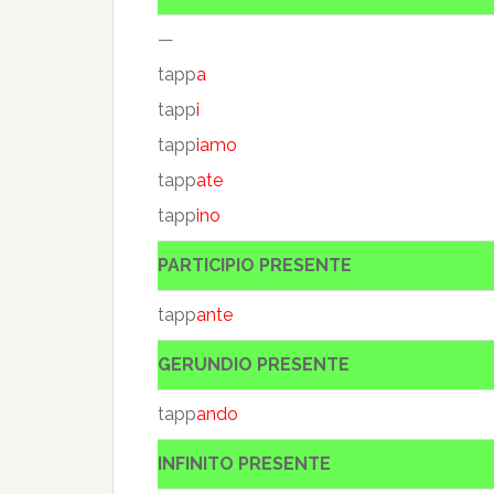
—
tapp
a
tapp
i
tapp
iamo
tapp
ate
tapp
ino
PARTICIPIO PRESENTE
tapp
ante
GERUNDIO PRESENTE
tapp
ando
INFINITO PRESENTE