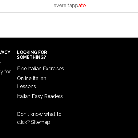
avere tapp
ato
IVACY
LOOKING FOR
SOMETHING?
s
Free Italian Exercises
cy
for
Online Italian
Lessons
Italian Easy Readers
Don't know what to
click?
Sitemap