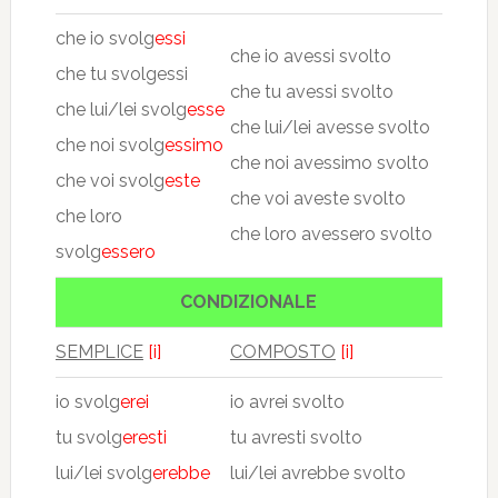
che io svolg
essi
che io avessi svolto
che tu svolgessi
che tu avessi svolto
che lui/lei svolg
esse
che lui/lei avesse svolto
che noi svolg
essimo
che noi avessimo svolto
che voi svolg
este
che voi aveste svolto
che loro
che loro avessero svolto
svolg
essero
CONDIZIONALE
SEMPLICE
[i]
COMPOSTO
[i]
io svolg
erei
io avrei svolto
tu svolg
eresti
tu avresti svolto
lui/lei svolg
erebbe
lui/lei avrebbe svolto