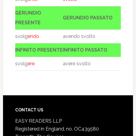
GERUNDIO
GERUNDIO PASSATO
PRESENTE
svolg
endo
avendo svolto
INFINITO PRESENTE
INFINITO PASSATO
svolg
ere
avere svolto
CONTACT US
EASY READERS LLP
Registered in England, no. OC439580