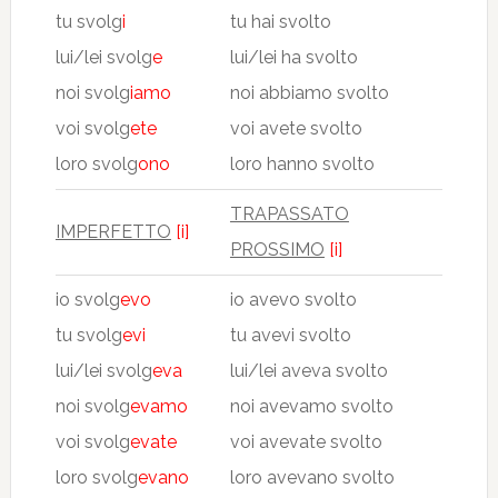
tu svolg
i
tu hai svolto
lui/lei svolg
e
lui/lei ha svolto
noi svolg
iamo
noi abbiamo svolto
voi svolg
ete
voi avete svolto
loro svolg
ono
loro hanno svolto
TRAPASSATO
IMPERFETTO
[i]
PROSSIMO
[i]
io svolg
evo
io avevo svolto
tu svolg
evi
tu avevi svolto
lui/lei svolg
eva
lui/lei aveva svolto
noi svolg
evamo
noi avevamo svolto
voi svolg
evate
voi avevate svolto
loro svolg
evano
loro avevano svolto