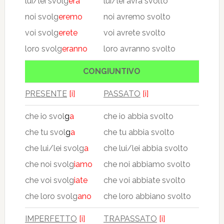
lui/lei svolg
erà
lui/lei avrà svolto
noi svolg
eremo
noi avremo svolto
voi svolg
erete
voi avrete svolto
loro svolg
eranno
loro avranno svolto
CONGIUNTIVO
PRESENTE
[i]
PASSATO
[i]
che io svol
g
a
che io abbia svolto
che tu svol
g
a
che tu abbia svolto
che lui/lei svolg
a
che lui/lei abbia svolto
che noi svolg
iamo
che noi abbiamo svolto
che voi svolg
iate
che voi abbiate svolto
che loro svolg
ano
che loro abbiano svolto
IMPERFETTO
[i]
TRAPASSATO
[i]