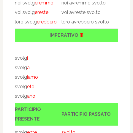
noi svolg
eremmo
noi avremmo svolto
voi svolg
ereste
voi avreste svolto
loro svolg
erebbero
loro avrebbero svolto
IMPERATIVO
[i]
—
svolg
i
svolg
a
svolg
iamo
svolg
ete
svolg
ano
PARTICIPIO
PARTICIPIO PASSATO
PRESENTE
svolg
ente
svolto