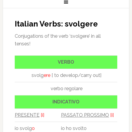
Italian Verbs: svolgere
Conjugations of the verb ‘svolgere’ in all
tenses!
VERBO
svolg
ere
[ to develop/carry out]
verbo regolare
INDICATIVO
PRESENTE
[i]
PASSATO PROSSIMO
[i]
io svolg
o
io ho svolto