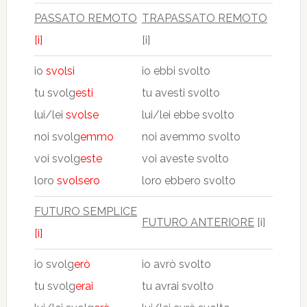
PASSATO REMOTO
TRAPASSATO REMOTO
[i]
[i]
io
svolsi
io ebbi svolto
tu svolg
esti
tu avesti svolto
lui/lei
svolse
lui/lei ebbe svolto
noi svolg
emmo
noi avemmo svolto
voi svolg
este
voi aveste svolto
loro
svolsero
loro ebbero svolto
FUTURO SEMPLICE
FUTURO ANTERIORE
[i]
[i]
io svolg
erò
io avrò svolto
tu svolg
erai
tu avrai svolto