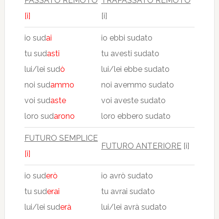
PASSATO REMOTO
TRAPASSATO REMOTO
[i]
[i]
io sud
ai
io ebbi sudato
tu sud
asti
tu avesti sudato
lui/lei sud
ò
lui/lei ebbe sudato
noi sud
ammo
noi avemmo sudato
voi sud
aste
voi aveste sudato
loro sud
arono
loro ebbero sudato
FUTURO SEMPLICE
FUTURO ANTERIORE
[i]
[i]
io sud
erò
io avrò sudato
tu sud
erai
tu avrai sudato
lui/lei sud
erà
lui/lei avrà sudato