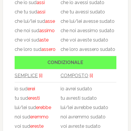
che io sud
assi
che io avessi sudato
che tu sud
assi
che tu avessi sudato
che lui/lei sud
asse
che lui/lei avesse sudato
che noi sud
assimo
che noi avessimo sudato
che voi sud
aste
che voi aveste sudato
che loro sud
assero
che loro avessero sudato
CONDIZIONALE
SEMPLICE
[i]
COMPOSTO
[i]
io sud
erei
io avrei sudato
tu sud
eresti
tu avresti sudato
lui/lei sud
erebbe
lui/lei avrebbe sudato
noi sud
eremmo
noi avremmo sudato
voi sud
ereste
voi avreste sudato