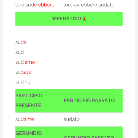
loro sud
erebbero
loro avrebbero sudato
IMPERATIVO
[i]
—
sud
a
sud
i
sud
iamo
sud
ate
sud
ino
PARTICIPIO
PARTICIPIO PASSATO
PRESENTE
sud
ante
sudato
GERUNDIO