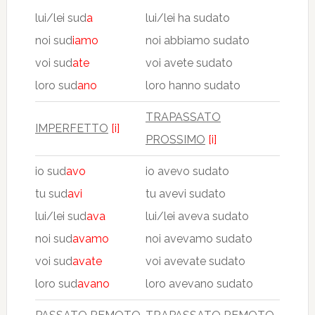
lui/lei sud
a
lui/lei ha sudato
noi sud
iamo
noi abbiamo sudato
voi sud
ate
voi avete sudato
loro sud
ano
loro hanno sudato
TRAPASSATO
IMPERFETTO
[i]
PROSSIMO
[i]
io sud
avo
io avevo sudato
tu sud
avi
tu avevi sudato
lui/lei sud
ava
lui/lei aveva sudato
noi sud
avamo
noi avevamo sudato
voi sud
avate
voi avevate sudato
loro sud
avano
loro avevano sudato