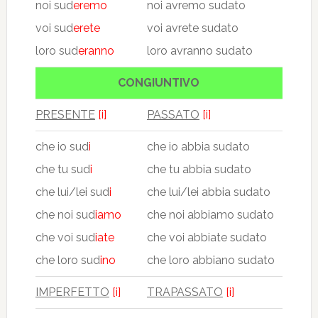
noi sud
eremo
noi avremo sudato
voi sud
erete
voi avrete sudato
loro sud
eranno
loro avranno sudato
CONGIUNTIVO
PRESENTE
[i]
PASSATO
[i]
che io sud
i
che io abbia sudato
che tu sud
i
che tu abbia sudato
che lui/lei sud
i
che lui/lei abbia sudato
che noi sud
iamo
che noi abbiamo sudato
che voi sud
iate
che voi abbiate sudato
che loro sud
ino
che loro abbiano sudato
IMPERFETTO
[i]
TRAPASSATO
[i]