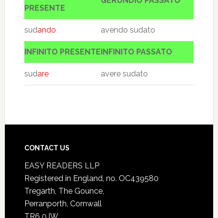
GERUNDIO PASSATO
PRESENTE
sud
ando
avendo sudato
INFINITO PRESENTE
INFINITO PASSATO
sud
are
avere sudato
CONTACT US
EASY READERS LLP
Registered in England, no. OC439580
Tregarth, The Gounce,
Perranporth, Cornwall
TR6 0JW