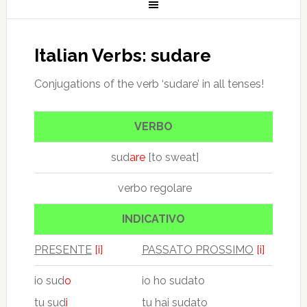
Italian Verbs: sudare
Conjugations of the verb ‘sudare’ in all tenses!
VERBO
sud
are
[to sweat]
verbo regolare
INDICATIVO
PRESENTE
[i]
PASSATO PROSSIMO
[i]
io sud
o
io ho sudato
tu sud
i
tu hai sudato