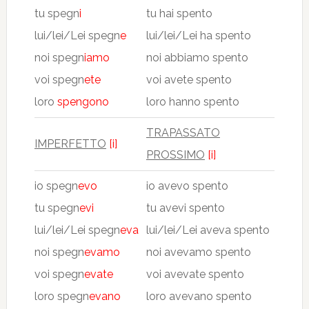
tu spegn
i
tu hai spento
lui/lei/Lei spegn
e
lui/lei/Lei ha spento
noi spegn
iamo
noi abbiamo spento
voi spegn
ete
voi avete spento
loro
spengono
loro hanno spento
TRAPASSATO
IMPERFETTO
[i]
PROSSIMO
[i]
io spegn
evo
io avevo spento
tu spegn
evi
tu avevi spento
lui/lei/Lei spegn
eva
lui/lei/Lei aveva spento
noi spegn
evamo
noi avevamo spento
voi spegn
evate
voi avevate spento
loro spegn
evano
loro avevano spento