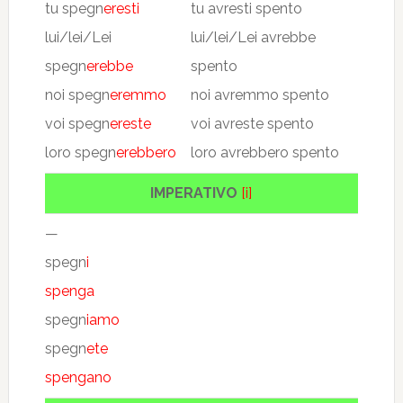
tu spegn
eresti
tu avresti spento
lui/lei/Lei
lui/lei/Lei avrebbe
spegn
erebbe
spento
noi spegn
eremmo
noi avremmo spento
voi spegn
ereste
voi avreste spento
loro spegn
erebbero
loro avrebbero spento
IMPERATIVO
[i]
—
spegn
i
spenga
spegn
iamo
spegn
ete
spengano