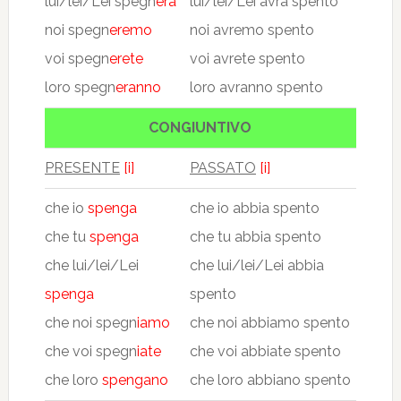
lui/lei/Lei spegn
erà
lui/lei/Lei avrà spento
noi spegn
eremo
noi avremo spento
voi spegn
erete
voi avrete spento
loro spegn
eranno
loro avranno spento
CONGIUNTIVO
PRESENTE
[i]
PASSATO
[i]
che io
spenga
che io abbia spento
che tu
spenga
che tu abbia spento
che lui/lei/Lei
che lui/lei/Lei abbia
spenga
spento
che noi spegn
iamo
che noi abbiamo spento
che voi spegn
iate
che voi abbiate spento
che loro
spengano
che loro abbiano spento