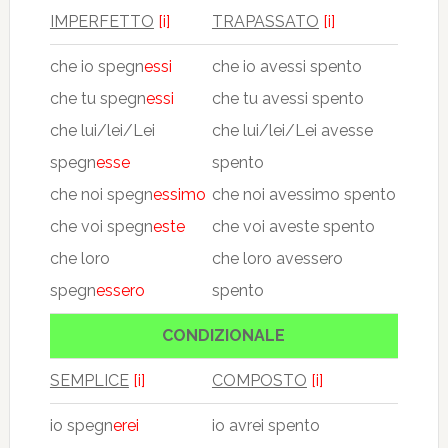
IMPERFETTO
[i]
TRAPASSATO
[i]
che io spegn
essi
che io avessi spento
che tu spegn
essi
che tu avessi spento
che lui/lei/Lei
che lui/lei/Lei avesse
spegn
esse
spento
che noi spegn
essimo
che noi avessimo spento
che voi spegn
este
che voi aveste spento
che loro
che loro avessero
spegn
essero
spento
CONDIZIONALE
SEMPLICE
[i]
COMPOSTO
[i]
io spegn
erei
io avrei spento