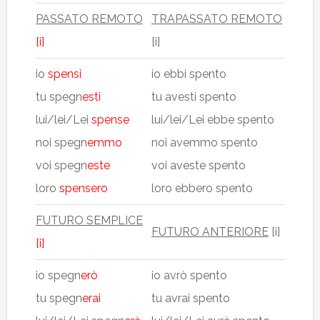
PASSATO REMOTO
TRAPASSATO REMOTO
[i]
[i]
io
spensi
io ebbi spento
tu spegn
esti
tu avesti spento
lui/lei/Lei
spense
lui/lei/Lei ebbe spento
noi spegn
emmo
noi avemmo spento
voi spegn
este
voi aveste spento
loro
spensero
loro ebbero spento
FUTURO SEMPLICE
FUTURO ANTERIORE
[i]
[i]
io spegn
erò
io avrò spento
tu spegn
erai
tu avrai spento