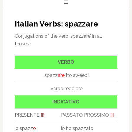
Italian Verbs: spazzare
Conjugations of the verb ‘spazzare’ in all
tenses!
VERBO
spazz
are
[to sweep]
verbo regolare
INDICATIVO
PRESENTE
[i]
PASSATO PROSSIMO
[i]
io spazz
o
io ho spazzato