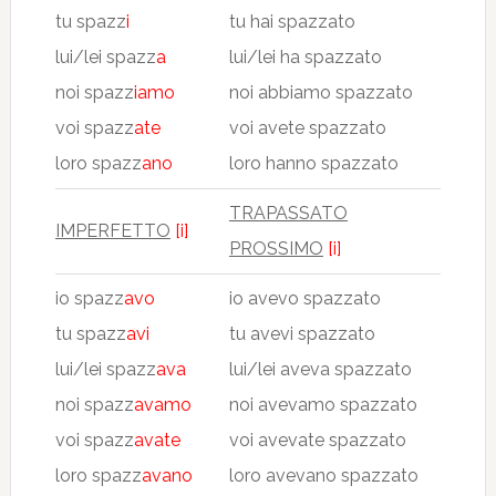
tu spazz
i
tu hai spazzato
lui/lei spazz
a
lui/lei ha spazzato
noi spazz
iamo
noi abbiamo spazzato
voi spazz
ate
voi avete spazzato
loro spazz
ano
loro hanno spazzato
TRAPASSATO
IMPERFETTO
[i]
PROSSIMO
[i]
io spazz
avo
io avevo spazzato
tu spazz
avi
tu avevi spazzato
lui/lei spazz
ava
lui/lei aveva spazzato
noi spazz
avamo
noi avevamo spazzato
voi spazz
avate
voi avevate spazzato
loro spazz
avano
loro avevano spazzato