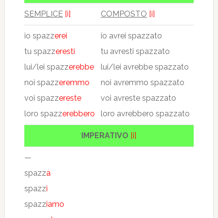
SEMPLICE
[i]
COMPOSTO
[i]
io spazz
erei
io avrei spazzato
tu spazz
eresti
tu avresti spazzato
lui/lei spazz
erebbe
lui/lei avrebbe spazzato
noi spazz
eremmo
noi avremmo spazzato
voi spazz
ereste
voi avreste spazzato
loro spazz
erebbero
loro avrebbero spazzato
IMPERATIVO
[i]
—
spazz
a
spazz
i
spazz
iamo