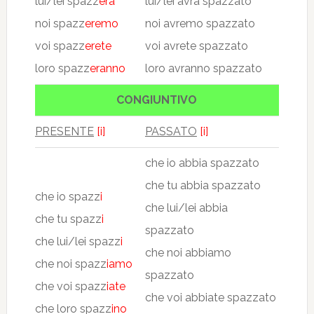
lui/lei spazz
erà
lui/lei avrà spazzato
noi spazz
eremo
noi avremo spazzato
voi spazz
erete
voi avrete spazzato
loro spazz
eranno
loro avranno spazzato
CONGIUNTIVO
PRESENTE
[i]
PASSATO
[i]
che io abbia spazzato
che tu abbia spazzato
che io spazz
i
che lui/lei abbia
che tu spazz
i
spazzato
che lui/lei spazz
i
che noi abbiamo
che noi spazz
iamo
spazzato
che voi spazz
iate
che voi abbiate spazzato
che loro spazz
ino