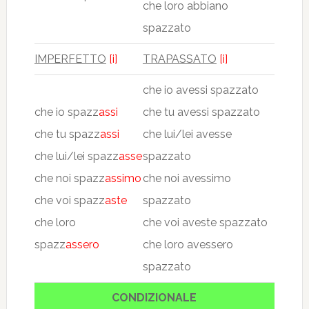
che loro abbiano
spazzato
IMPERFETTO
[i]
TRAPASSATO
[i]
che io avessi spazzato
che io spazz
assi
che tu avessi spazzato
che tu spazz
assi
che lui/lei avesse
che lui/lei spazz
asse
spazzato
che noi spazz
assimo
che noi avessimo
che voi spazz
aste
spazzato
che loro
che voi aveste spazzato
spazz
assero
che loro avessero
spazzato
CONDIZIONALE