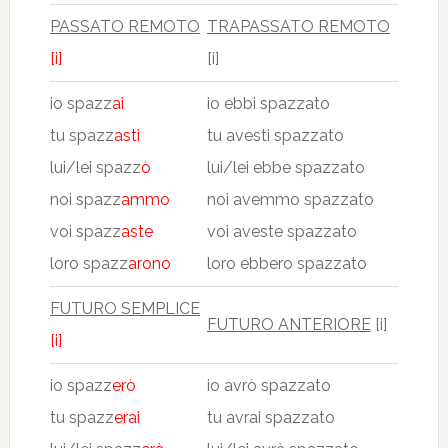
PASSATO REMOTO
TRAPASSATO REMOTO
[i]
[i]
io spazz
ai
io ebbi spazzato
tu spazz
asti
tu avesti spazzato
lui/lei spazz
ò
lui/lei ebbe spazzato
noi spazz
ammo
noi avemmo spazzato
voi spazz
aste
voi aveste spazzato
loro spazz
arono
loro ebbero spazzato
FUTURO SEMPLICE
FUTURO ANTERIORE
[i]
[i]
io spazz
erò
io avrò spazzato
tu spazz
erai
tu avrai spazzato