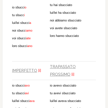
tu hai sbucciato
io sbucci
o
lui/lei ha sbucciato
tu sbucc
i
noi abbiamo sbucciato
lui/lei sbucci
a
voi avete sbucciato
noi sbucc
iamo
loro hanno sbucciato
voi sbucci
ate
loro sbucci
ano
TRAPASSATO
IMPERFETTO
[i]
PROSSIMO
[i]
io sbucci
avo
io avevo sbucciato
tu sbucci
avi
tu avevi sbucciato
lui/lei sbucci
ava
lui/lei aveva sbucciato