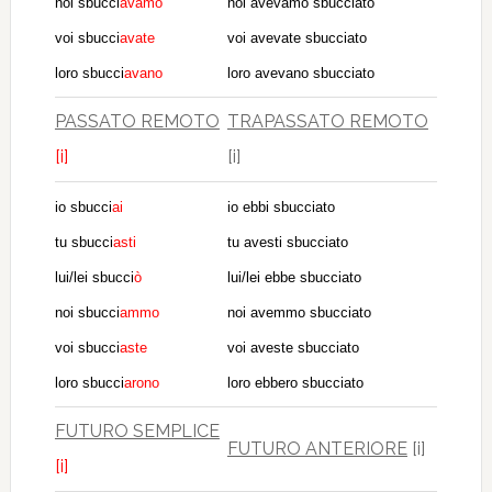
noi sbucci
avamo
noi avevamo sbucciato
voi sbucci
avate
voi avevate sbucciato
loro sbucci
avano
loro avevano sbucciato
PASSATO REMOTO
TRAPASSATO REMOTO
[i]
[i]
io sbucci
ai
io ebbi sbucciato
tu sbucci
asti
tu avesti sbucciato
lui/lei sbucci
ò
lui/lei ebbe sbucciato
noi sbucci
ammo
noi avemmo sbucciato
voi sbucci
aste
voi aveste sbucciato
loro sbucci
arono
loro ebbero sbucciato
FUTURO SEMPLICE
FUTURO ANTERIORE
[i]
[i]