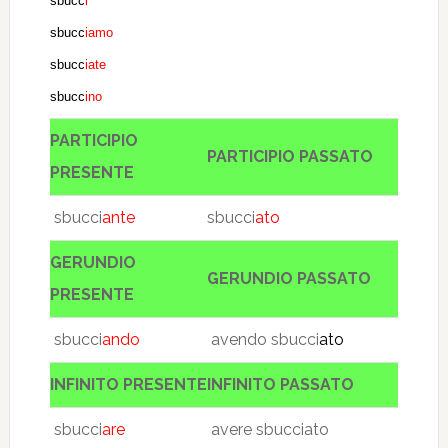
sbucc
i
sbucc
iamo
sbucc
iate
sbucc
ino
PARTICIPIO
PARTICIPIO PASSATO
PRESENTE
sbucci
ante
sbucci
ato
GERUNDIO
GERUNDIO PASSATO
PRESENTE
sbucci
ando
avendo sbucci
ato
INFINITO PRESENTE
INFINITO PASSATO
sbucci
are
avere sbucciato