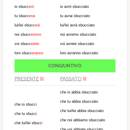
io sbucc
erò
io avrò sbucciato
tu sbucc
erai
tu avrai sbucciato
lui/lei sbucc
erà
lui/lei avrà sbucciato
noi sbucc
eremo
noi avremo sbucciato
voi sbucc
erete
voi avrete sbucciato
loro sbucc
eranno
loro avranno sbucciato
CONGIUNTIVO
PRESENTE
[i]
PASSATO
[i]
che io abbia sbucciato
che tu abbia sbucciato
che io sbucc
i
che lui/lei abbia sbucciato
che tu sbucc
i
che noi abbiamo sbucciato
che lui/lei sbucc
i
che voi abbiate sbucciato