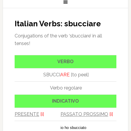
Italian Verbs: sbucciare
Conjugations of the verb ‘sbucciare’ in all
tenses!
VERBO
SBUCCI
ARE
[to peel]
Verbo regolare
INDICATIVO
PRESENTE
[i]
PASSATO PROSSIMO
[i]
io ho sbucciato