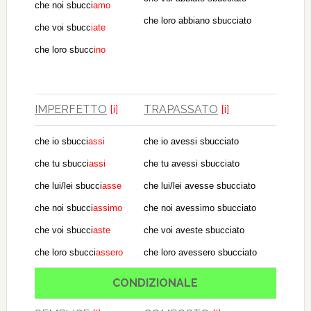
che noi sbucci
amo
che loro abbiano sbucciato
che voi sbucc
iate
che loro sbucc
ino
IMPERFETTO
[i]
TRAPASSATO
[i]
che io sbucci
assi
che io avessi sbucciato
che tu sbucci
assi
che tu avessi sbucciato
che lui/lei sbucci
asse
che lui/lei avesse sbucciato
che noi sbucci
assimo
che noi avessimo sbucciato
che voi sbucci
aste
che voi aveste sbucciato
che loro sbucci
assero
che loro avessero sbucciato
CONDIZIONALE