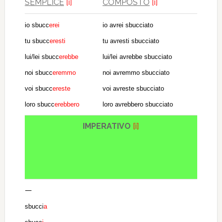
SEMPLICE
[i]
COMPOSTO
[i]
io sbucc
erei
io avrei sbucciato
tu sbucc
eresti
tu avresti sbucciato
lui/lei sbucc
erebbe
lui/lei avrebbe sbucciato
noi sbucc
eremmo
noi avremmo sbucciato
voi sbucc
ereste
voi avreste sbucciato
loro sbucc
erebbero
loro avrebbero sbucciato
IMPERATIVO
[i]
—
sbucci
a