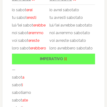
io sabot
erei
io avrei sabotato
tu sabot
eresti
tu avresti sabotato
lui/lei sabot
erebbe
lui/lei avrebbe sabotato
noi sabot
eremmo
noi avremmo sabotato
voi sabot
ereste
voi avreste sabotato
loro sabot
erebbero
loro avrebbero sabotato
IMPERATIVO
[i]
—
sabot
a
sabot
i
sabotiamo
sabot
ate