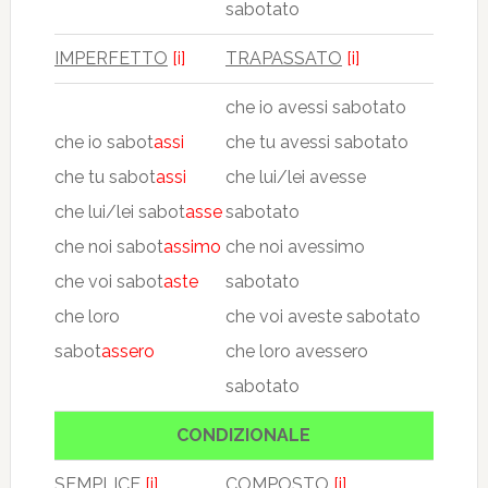
sabotato
IMPERFETTO
[i]
TRAPASSATO
[i]
che io avessi sabotato
che io sabot
assi
che tu avessi sabotato
che tu sabot
assi
che lui/lei avesse
che lui/lei sabot
asse
sabotato
che noi sabot
assimo
che noi avessimo
che voi sabot
aste
sabotato
che loro
che voi aveste sabotato
sabot
assero
che loro avessero
sabotato
CONDIZIONALE
SEMPLICE
[i]
COMPOSTO
[i]