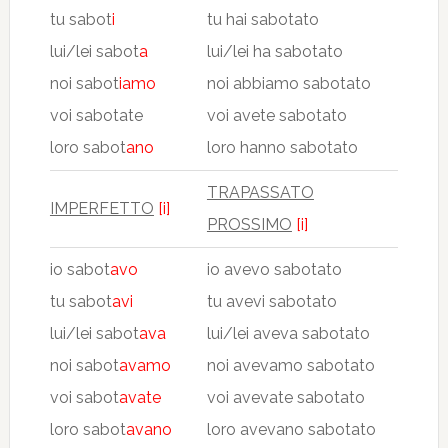
tu sabot
i
tu hai sabotato
lui/lei sabot
a
lui/lei ha sabotato
noi sabot
iamo
noi abbiamo sabotato
voi sabotate
voi avete sabotato
loro sabot
ano
loro hanno sabotato
TRAPASSATO
IMPERFETTO
[i]
PROSSIMO
[i]
io sabot
avo
io avevo sabotato
tu sabot
avi
tu avevi sabotato
lui/lei sabot
ava
lui/lei aveva sabotato
noi sabot
avamo
noi avevamo sabotato
voi sabot
avate
voi avevate sabotato
loro sabot
avano
loro avevano sabotato