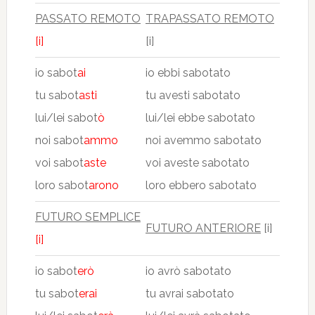
PASSATO REMOTO
TRAPASSATO REMOTO
[i]
[i]
io sabot
ai
io ebbi sabotato
tu sabot
asti
tu avesti sabotato
lui/lei sabot
ò
lui/lei ebbe sabotato
noi sabot
ammo
noi avemmo sabotato
voi sabot
aste
voi aveste sabotato
loro sabot
arono
loro ebbero sabotato
FUTURO SEMPLICE
FUTURO ANTERIORE
[i]
[i]
io sabot
erò
io avrò sabotato
tu sabot
erai
tu avrai sabotato