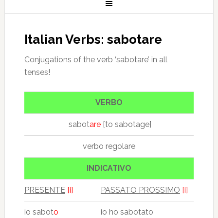
Italian Verbs: sabotare
Conjugations of the verb ‘sabotare’ in all
tenses!
VERBO
sabot
are
[to sabotage]
verbo regolare
INDICATIVO
PRESENTE
[i]
PASSATO PROSSIMO
[i]
io sabot
o
io ho sabotato