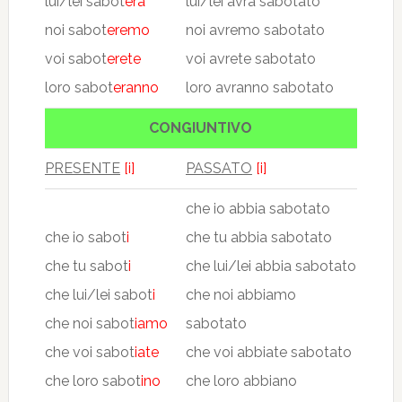
lui/lei sabot
erà
lui/lei avrà sabotato
noi sabot
eremo
noi avremo sabotato
voi sabot
erete
voi avrete sabotato
loro sabot
eranno
loro avranno sabotato
CONGIUNTIVO
PRESENTE
[i]
PASSATO
[i]
che io abbia sabotato
che io sabot
i
che tu abbia sabotato
che tu sabot
i
che lui/lei abbia sabotato
che lui/lei sabot
i
che noi abbiamo
che noi sabot
iamo
sabotato
che voi sabot
iate
che voi abbiate sabotato
che loro sabot
ino
che loro abbiano