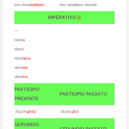
loro ritorn
erebbero
loro sarebbero ritornati
IMPERATIVO
[i]
—
ritorn
a
ritorn
i
ritorn
iamo
ritorn
ate
ritorn
ino
PARTICIPIO
PARTICIPIO PASSATO
PRESENTE
ritorn
ante
ritorn
ato
GERUNDIO