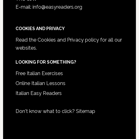
E-mail: info@easyreaders.org
COOKIES AND PRIVACY
Read the
Cookies and Privacy policy
for all our
websites.
LOOKING FOR SOMETHING?
Free Italian Exercises
Online Italian Lessons
Italian Easy Readers
Don't know what to click?
Sitemap