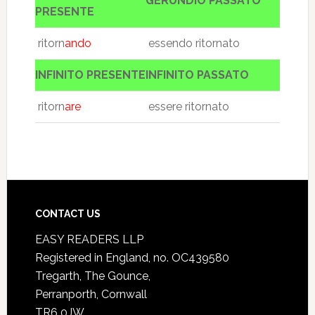
GERUNDIO PASSATO
PRESENTE
ritorn
ando
essendo ritornato
INFINITO PRESENTE
INFINITO PASSATO
ritorn
are
essere ritornato
CONTACT US
EASY READERS LLP
Registered in England, no. OC439580
Tregarth, The Gounce,
Perranporth, Cornwall
TR6 0JW