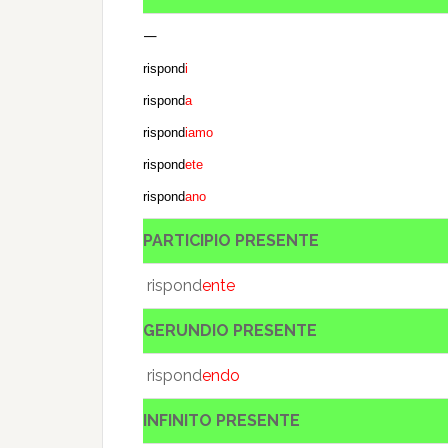
—
rispond
i
rispond
a
rispond
iamo
rispond
ete
rispond
ano
PARTICIPIO PRESENTE
rispond
ente
GERUNDIO PRESENTE
rispond
endo
INFINITO PRESENTE