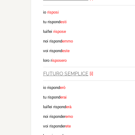
io
risposi
tu rispond
esti
lui/lei
rispose
noi rispond
emmo
voi rispond
este
loro r
isposero
FUTURO SEMPLICE
[i]
io rispond
erò
tu rispond
erai
lui/lei rispond
erà
noi risponder
emo
voi risponder
ete