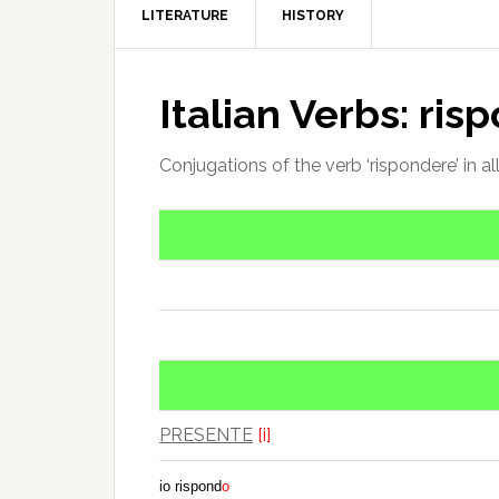
LITERATURE
HISTORY
Italian Verbs: ris
Conjugations of the verb ‘rispondere’ in al
PRESENTE
[i]
io rispond
o