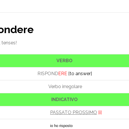
pondere
l tenses!
VERBO
RISPOND
ERE
[to answer]
Verbo irregolare
INDICATIVO
PASSATO PROSSIMO
[i]
io ho risposto