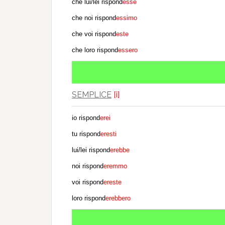
che lui/lei rispond
esse
che noi rispond
essimo
che voi rispond
este
che loro rispond
essero
SEMPLICE
[i]
io rispond
erei
tu rispond
eresti
lui/lei rispond
erebbe
noi rispond
eremmo
voi rispond
ereste
loro rispond
erebbero