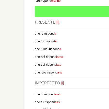
loro rispond
eranno
PRESENTE
[i]
che io rispond
a
che tu rispond
a
che lui/lei rispond
a
che noi rispond
iamo
che voi rispond
iate
che loro rispond
ano
IMPERFETTO
[i]
che io rispond
essi
che tu rispond
essi