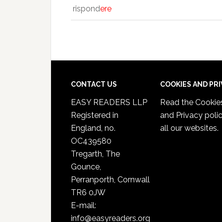
rispond
ere
CONTACT US
COOKIES AND PR
EASY READERS LLP
Read the
Cookie
Registered in
and Privacy poli
England, no.
all our websites.
OC439580
Tregarth, The
Gounce,
Perranporth, Cornwall
TR6 0JW
E-mail:
info@easyreaders.org