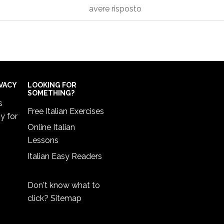
avere risposto
IVACY
LOOKING FOR
SOMETHING?
s
Free Italian Exercises
cy
for
Online Italian
Lessons
Italian Easy Readers
Don't know what to
click?
Sitemap