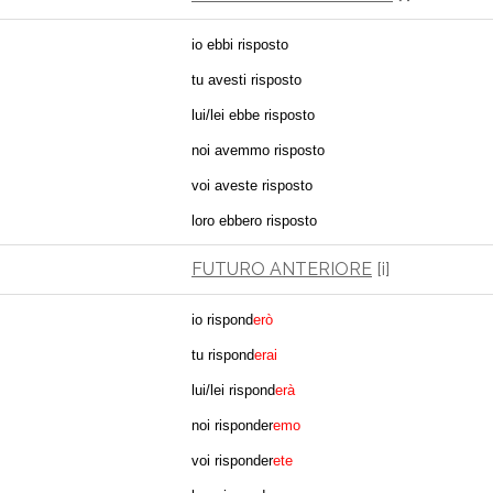
io ebbi risposto
tu avesti risposto
lui/lei ebbe risposto
noi avemmo risposto
voi aveste risposto
loro ebbero risposto
FUTURO ANTERIORE
[i]
io rispond
erò
tu rispond
erai
lui/lei rispond
erà
noi risponder
emo
voi risponder
ete