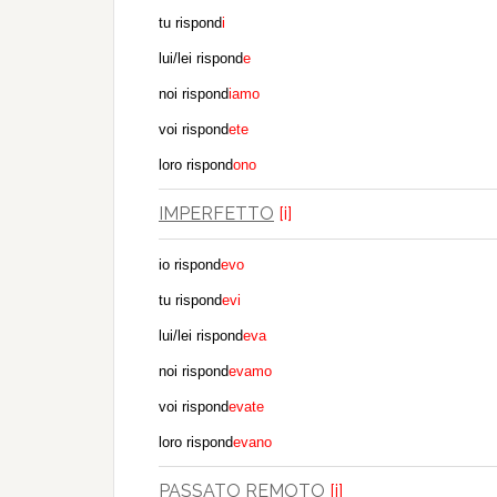
tu rispond
i
lui/lei rispond
e
noi rispond
iamo
voi rispond
ete
loro rispond
ono
IMPERFETTO
[i]
io rispond
evo
tu rispond
evi
lui/lei rispond
eva
noi rispond
evamo
voi rispond
evate
loro rispond
evano
PASSATO REMOTO
[i]