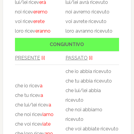
lui/lei ricev
erà
lui/lei avrà ricevuto
noi ricev
eremo
noi avremo ricevuto
voi ricev
erete
voi avrete ricevuto
loro ricev
eranno
loro avranno ricevuto
CONGIUNTIVO
PRESENTE
[i]
PASSATO
[i]
che io abbia ricevuto
che tu abbia ricevuto
che io ricev
a
che lui/lei abbia
che tu ricev
a
ricevuto
che lui/lei ricev
a
che noi abbiamo
che noi ricev
iamo
ricevuto
che voi ricev
iate
che voi abbiate ricevuto
che loro ricev
ano