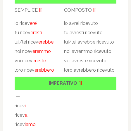
SEMPLICE
[i]
COMPOSTO
[i]
io ricev
erei
io avrei ricevuto
tu ricev
eresti
tu avresti ricevuto
lui/lei ricev
erebbe
lui/lei avrebbe ricevuto
noi ricev
eremmo
noi avremmo ricevuto
voi ricev
ereste
voi avreste ricevuto
loro ricev
erebbero
loro avrebbero ricevuto
IMPERATIVO
[i]
—
ricev
i
ricev
a
ricev
iamo