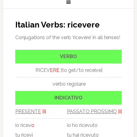
Italian Verbs: ricevere
Conjugations of the verb ‘ricevere’ in all tenses!
VERBO
RICEV
ERE
[to get/to receive]
verbo regolare
INDICATIVO
PRESENTE
[i]
PASSATO PROSSIMO
[i]
io ricev
o
io ho ricevuto
tu ricev
i
tu hai ricevuto