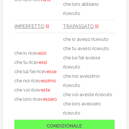
che loro abbiano
ricevuto
IMPERFETTO
[i]
TRAPASSATO
[i]
che io avessi ricevuto
che tu avessi ricevuto
che io ricev
essi
che lui/lei avesse
che tu ricev
essi
ricevuto
che lui/lei ricev
esse
che noi avessimo
che noi ricev
essimo
ricevuto
che voi ricev
este
che voi aveste ricevuto
che loro ricev
essero
che loro avessero
ricevuto
CONDIZIONALE