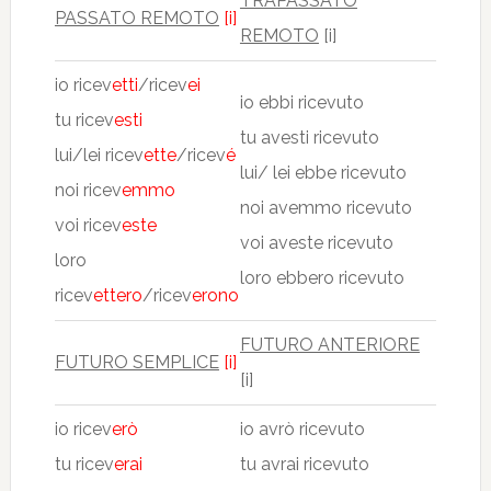
TRAPASSATO
PASSATO REMOTO
[i]
REMOTO
[i]
io ricev
etti
/ricev
ei
io ebbi ricevuto
tu ricev
esti
tu avesti ricevuto
lui/lei ricev
ette
/ricev
é
lui/ lei ebbe ricevuto
noi ricev
emmo
noi avemmo ricevuto
voi ricev
este
voi aveste ricevuto
loro
loro ebbero ricevuto
ricev
ettero
/ricev
erono
FUTURO ANTERIORE
FUTURO SEMPLICE
[i]
[i]
io ricev
erò
io avrò ricevuto
tu ricev
erai
tu avrai ricevuto