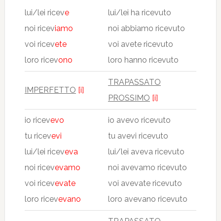
lui/lei ricev
e
lui/lei ha ricevuto
noi ricev
iamo
noi abbiamo ricevuto
voi ricev
ete
voi avete ricevuto
loro ricev
ono
loro hanno ricevuto
TRAPASSATO
IMPERFETTO
[i]
PROSSIMO
[i]
io ricev
evo
io avevo ricevuto
tu ricev
evi
tu avevi ricevuto
lui/lei ricev
eva
lui/lei aveva ricevuto
noi ricev
evamo
noi avevamo ricevuto
voi ricev
evate
voi avevate ricevuto
loro ricev
evano
loro avevano ricevuto