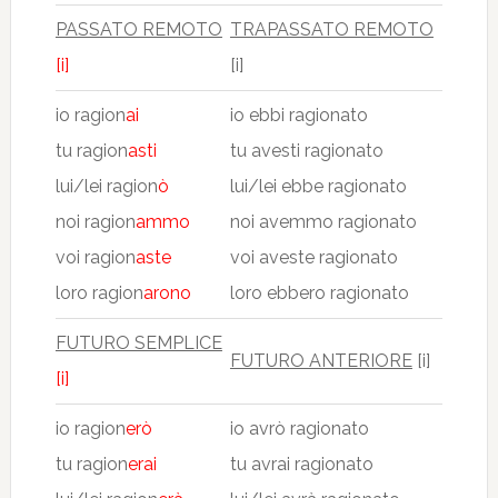
PASSATO REMOTO
TRAPASSATO REMOTO
[i]
[i]
io ragion
ai
io ebbi ragionato
tu ragion
asti
tu avesti ragionato
lui/lei ragion
ò
lui/lei ebbe ragionato
noi ragion
ammo
noi avemmo ragionato
voi ragion
aste
voi aveste ragionato
loro ragion
arono
loro ebbero ragionato
FUTURO SEMPLICE
FUTURO ANTERIORE
[i]
[i]
io ragion
erò
io avrò ragionato
tu ragion
erai
tu avrai ragionato