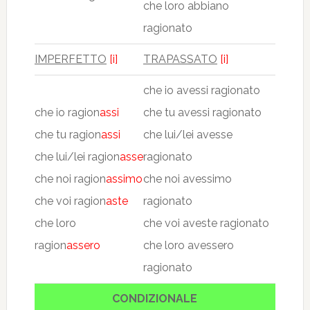
che loro abbiano
ragionato
IMPERFETTO
[i]
TRAPASSATO
[i]
che io avessi ragionato
che io ragion
assi
che tu avessi ragionato
che tu ragion
assi
che lui/lei avesse
che lui/lei ragion
asse
ragionato
che noi ragion
assimo
che noi avessimo
che voi ragion
aste
ragionato
che loro
che voi aveste ragionato
ragion
assero
che loro avessero
ragionato
CONDIZIONALE