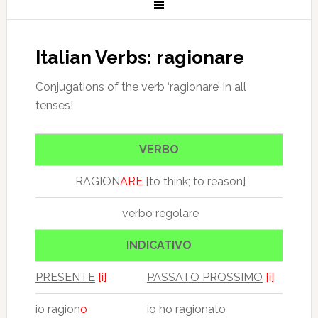
Italian Verbs: ragionare
Conjugations of the verb ‘ragionare’ in all
tenses!
VERBO
RAGION
ARE
[to think; to reason]
verbo regolare
INDICATIVO
PRESENTE
[i]
PASSATO PROSSIMO
[i]
io ragion
o
io ho ragionato