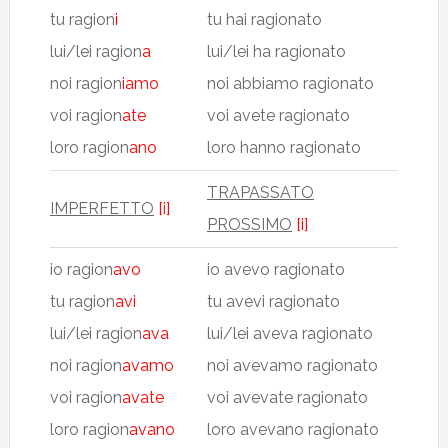
tu ragion
i
tu hai ragionato
lui/lei ragion
a
lui/lei ha ragionato
noi ragion
iamo
noi abbiamo ragionato
voi ragion
ate
voi avete ragionato
loro ragion
ano
loro hanno ragionato
TRAPASSATO
IMPERFETTO
[i]
PROSSIMO
[i]
io ragion
avo
io avevo ragionato
tu ragion
avi
tu avevi ragionato
lui/lei ragion
ava
lui/lei aveva ragionato
noi ragion
avamo
noi avevamo ragionato
voi ragion
avate
voi avevate ragionato
loro ragion
avano
loro avevano ragionato