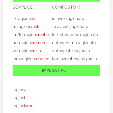
SEMPLICE
[i]
COMPOSTO
[i]
io ragion
erei
io avrei ragionato
tu ragion
eresti
tu avresti ragionato
lui/lei ragion
erebbe
lui/lei avrebbe ragionato
noi ragion
eremmo
noi avremmo ragionato
voi ragion
ereste
voi avreste ragionato
loro ragion
erebbero
loro avrebbero ragionato
IMPERATIVO
[i]
—
ragion
a
ragion
i
ragion
iamo