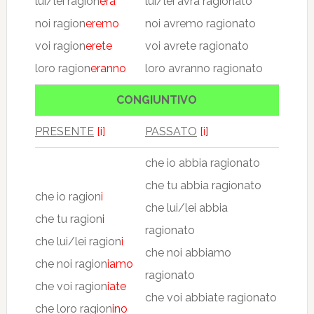
lui/lei ragion
erà
lui/lei avrà ragionato
noi ragion
eremo
noi avremo ragionato
voi ragion
erete
voi avrete ragionato
loro ragion
eranno
loro avranno ragionato
CONGIUNTIVO
PRESENTE
[i]
PASSATO
[i]
che io abbia ragionato
che tu abbia ragionato
che io ragion
i
che lui/lei abbia
che tu ragion
i
ragionato
che lui/lei ragion
i
che noi abbiamo
che noi ragion
iamo
ragionato
che voi ragion
iate
che voi abbiate ragionato
che loro ragion
ino