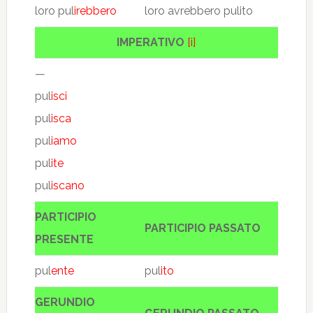
loro pul
irebbero
loro avrebbero pulito
IMPERATIVO
[i]
—
pul
isci
pul
isca
pul
iamo
pul
ite
pul
iscano
PARTICIPIO
PARTICIPIO PASSATO
PRESENTE
pul
ente
pul
ito
GERUNDIO