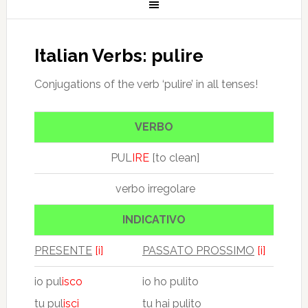
Italian Verbs: pulire
Conjugations of the verb ‘pulire’ in all tenses!
VERBO
PUL
IRE
[to clean]
verbo irregolare
INDICATIVO
PRESENTE
[i]
PASSATO PROSSIMO
[i]
io pul
isco
io ho pulito
tu pul
isci
tu hai pulito