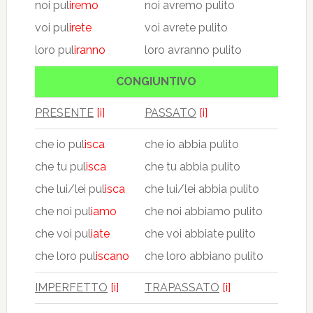
noi pul
iremo
noi avremo pulito
voi pul
irete
voi avrete pulito
loro pul
iranno
loro avranno pulito
CONGIUNTIVO
PRESENTE
[i]
PASSATO
[i]
che io pul
isca
che io abbia pulito
che tu pul
isca
che tu abbia pulito
che lui/lei pul
isca
che lui/lei abbia pulito
che noi pul
iamo
che noi abbiamo pulito
che voi pul
iate
che voi abbiate pulito
che loro pul
iscano
che loro abbiano pulito
IMPERFETTO
[i]
TRAPASSATO
[i]