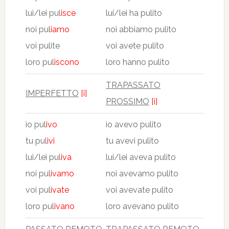
lui/lei pul
isce
lui/lei ha pulito
noi pul
iamo
noi abbiamo pulito
voi pulite
voi avete pulito
loro pul
iscono
loro hanno pulito
TRAPASSATO
IMPERFETTO
[i]
PROSSIMO
[i]
io pul
ivo
io avevo pulito
tu pul
ivi
tu avevi pulito
lui/lei pul
iva
lui/lei aveva pulito
noi pul
ivamo
noi avevamo pulito
voi pul
ivate
voi avevate pulito
loro pul
ivano
loro avevano pulito