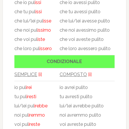
che io pul
issi
che io avessi pulito
che tu pul
issi
che tu avessi pulito
che lui/lei pul
isse
che lui/lei avesse pulito
che noi pul
issimo
che noi avessimo pulito
che voi pul
iste
che voi aveste pulito
che loro pul
issero
che loro avessero pulito
CONDIZIONALE
SEMPLICE
[i]
COMPOSTO
[i]
io pul
irei
io avrei pulito
tu pul
iresti
tu avresti pulito
lui/lei pul
irebbe
lui/lei avrebbe pulito
noi pul
iremmo
noi avremmo pulito
voi pul
ireste
voi avreste pulito