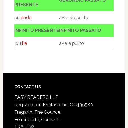
GERUNDIO PASSATO
PRESENTE
pul
endo
avendo pulito
INFINITO PRESENTE
INFINITO PASSATO
pul
ire
avere pulito
CONTACT US
EASY READERS LLP
Registered in England, no. OC439580
Tregarth, The Gounce,
Perranporth, Cornwall
TR6 0JW