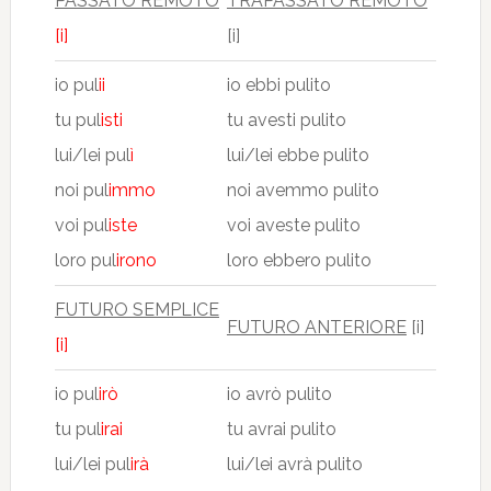
PASSATO REMOTO
TRAPASSATO REMOTO
[i]
[i]
io pul
ii
io ebbi pulito
tu pul
isti
tu avesti pulito
lui/lei pul
ì
lui/lei ebbe pulito
noi pul
immo
noi avemmo pulito
voi pul
iste
voi aveste pulito
loro pul
irono
loro ebbero pulito
FUTURO SEMPLICE
FUTURO ANTERIORE
[i]
[i]
io pul
irò
io avrò pulito
tu pul
irai
tu avrai pulito
lui/lei pul
irà
lui/lei avrà pulito