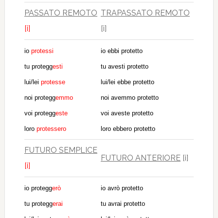
PASSATO REMOTO
TRAPASSATO REMOTO
[i]
[i]
io
protessi
io ebbi protetto
tu protegg
esti
tu avesti protetto
lui/lei
protesse
lui/lei ebbe protetto
noi protegg
emmo
noi avemmo protetto
voi protegg
este
voi aveste protetto
loro
protessero
loro ebbero protetto
FUTURO SEMPLICE
FUTURO ANTERIORE
[i]
[i]
io protegg
erò
io avrò protetto
tu protegg
erai
tu avrai protetto