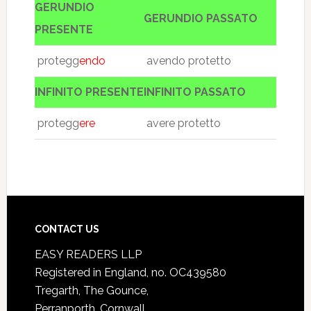
GERUNDIO
GERUNDIO PASSATO
PRESENTE
protegg
endo
avendo protetto
INFINITO PRESENTE
INFINITO PASSATO
protegg
ere
avere protetto
CONTACT US
EASY READERS LLP
Registered in England, no. OC439580
Tregarth, The Gounce,
Perranporth, Cornwall