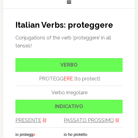
Italian Verbs: proteggere
Conjugations of the verb ‘proteggere’ in all
tenses!
VERBO
PROTEGG
ERE
[to protect]
Verbo irregolare
INDICATIVO
PRESENTE
[i]
PASSATO PROSSIMO
[i]
io protegg
o
io ho protetto