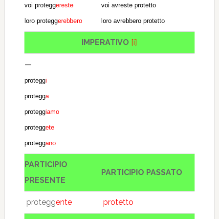
voi protegg
ereste
voi avreste protetto
loro protegg
erebbero
loro avrebbero protetto
IMPERATIVO
[i]
—
protegg
i
protegg
a
protegg
iamo
protegg
ete
protegg
ano
PARTICIPIO
PARTICIPIO PASSATO
PRESENTE
protegg
ente
protetto