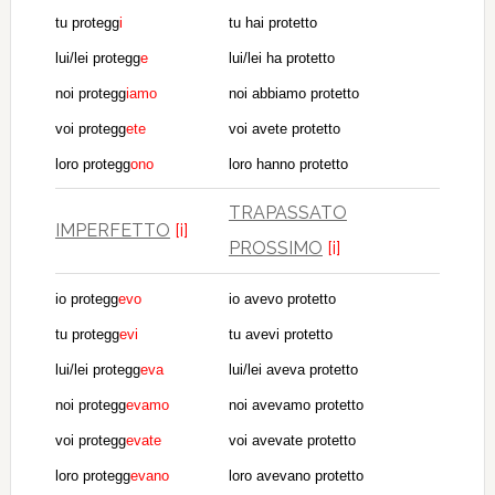
tu protegg
i
tu hai protetto
lui/lei protegg
e
lui/lei ha protetto
noi protegg
iamo
noi abbiamo protetto
voi protegg
ete
voi avete protetto
loro protegg
ono
loro hanno protetto
TRAPASSATO
IMPERFETTO
[i]
PROSSIMO
[i]
io protegg
evo
io avevo protetto
tu protegg
evi
tu avevi protetto
lui/lei protegg
eva
lui/lei aveva protetto
noi protegg
evamo
noi avevamo protetto
voi protegg
evate
voi avevate protetto
loro protegg
evano
loro avevano protetto