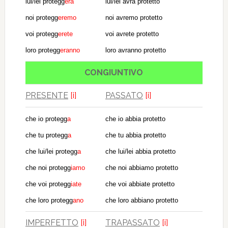
lui/lei protegg
erà
lui/lei avrà protetto
noi protegg
eremo
noi avremo protetto
voi protegg
erete
voi avrete protetto
loro protegg
eranno
loro avranno protetto
CONGIUNTIVO
PRESENTE
[i]
PASSATO
[i]
che io protegg
a
che io abbia protetto
che tu protegg
a
che tu abbia protetto
che lui/lei protegg
a
che lui/lei abbia protetto
che noi protegg
iamo
che noi abbiamo protetto
che voi protegg
iate
che voi abbiate protetto
che loro protegg
ano
che loro abbiano protetto
IMPERFETTO
[i]
TRAPASSATO
[i]