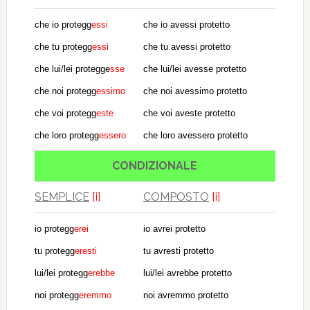
che io protegg
essi
che io avessi protetto
che tu protegg
essi
che tu avessi protetto
che lui/lei protegge
sse
che lui/lei avesse protetto
che noi protegg
essimo
che noi avessimo protetto
che voi protegg
este
che voi aveste protetto
che loro protegg
essero
che loro avessero protetto
CONDIZIONALE
SEMPLICE
[i]
COMPOSTO
[i]
io protegg
erei
io avrei protetto
tu protegg
eresti
tu avresti protetto
lui/lei protegg
erebbe
lui/lei avrebbe protetto
noi protegg
eremmo
noi avremmo protetto