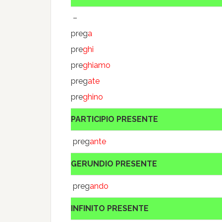
–
preg
a
pre
ghi
pre
ghiamo
preg
ate
pre
ghino
PARTICIPIO PRESENTE
preg
ante
GERUNDIO PRESENTE
preg
ando
INFINITO PRESENTE