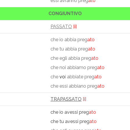
essi avranno preg
ato
CONGIUNTIVO
PASSATO
[i]
che io abbia preg
ato
che tu abbia preg
ato
che egli abbia preg
ato
che noi abbiamo preg
ato
che
vo
i abbiate preg
ato
che essi abbiano preg
ato
TRAPASSATO
[i]
che io avessi preg
ato
che tu avessi preg
ato