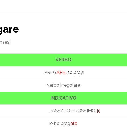
gare
enses!
VERBO
PREG
ARE
[to pray]
verbo irregolare
INDICATIVO
PASSATO PROSSIMO
[i]
io ho preg
ato