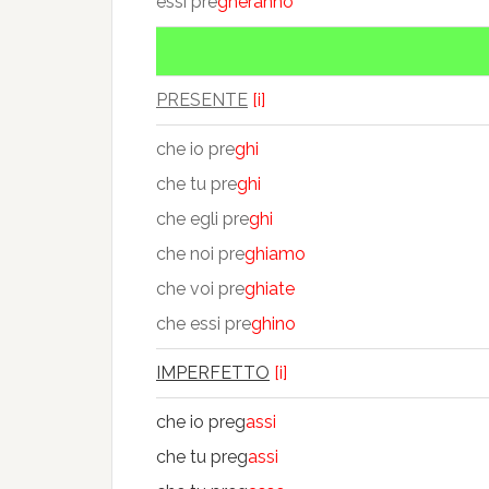
essi pre
gheranno
PRESENTE
[i]
che io pre
ghi
che tu pre
ghi
che egli pre
ghi
che noi pre
ghiamo
che voi pre
ghiate
che essi pre
ghino
IMPERFETTO
[i]
che io preg
assi
che tu preg
assi