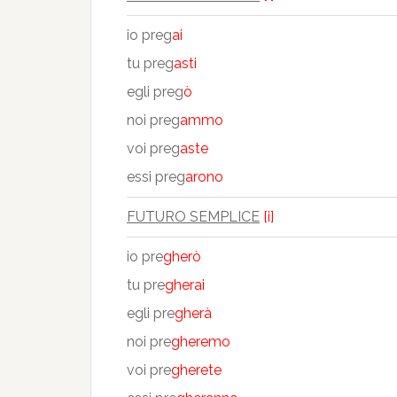
io preg
ai
tu preg
asti
egli preg
ò
noi preg
ammo
voi preg
aste
essi preg
arono
FUTURO SEMPLICE
[i]
io pre
gherò
tu pre
gherai
egli pre
gherà
noi pre
gheremo
voi pre
gherete