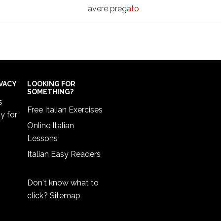
avere preg
ato
IVACY
LOOKING FOR
SOMETHING?
s
Free Italian Exercises
cy
for
Online Italian
Lessons
Italian Easy Readers
Don't know what to
click?
Sitemap