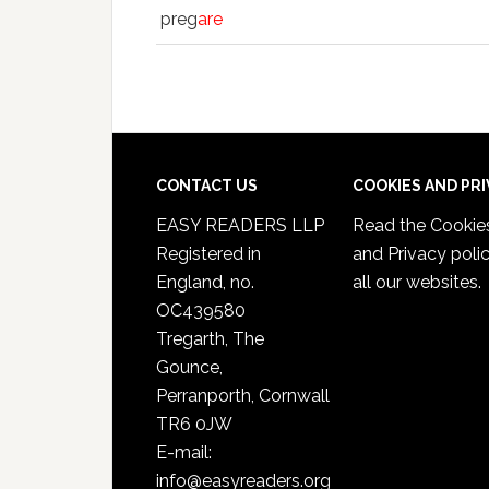
preg
are
CONTACT US
COOKIES AND PR
EASY READERS LLP
Read the
Cookie
Registered in
and Privacy poli
England, no.
all our websites.
OC439580
Tregarth, The
Gounce,
Perranporth, Cornwall
TR6 0JW
E-mail:
info@easyreaders.org