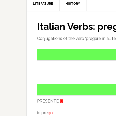
LITERATURE
HISTORY
Italian Verbs: pre
Conjugations of the verb ‘pregare’ in all t
PRESENTE
[i]
io pre
go