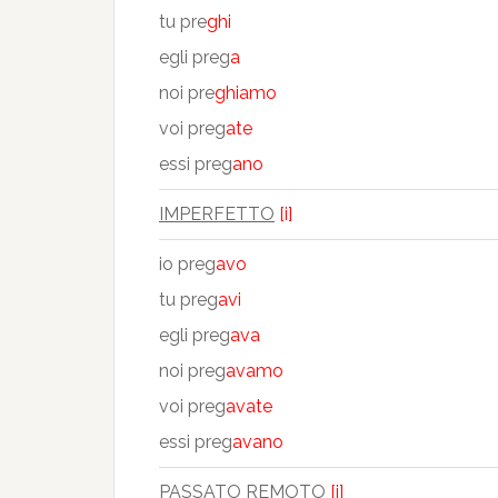
tu pre
ghi
egli preg
a
noi pre
ghiamo
voi preg
ate
essi preg
ano
IMPERFETTO
[i]
io preg
avo
tu preg
avi
egli preg
ava
noi preg
avamo
voi preg
avate
essi preg
avano
PASSATO REMOTO
[i]