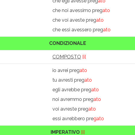
che egli avesse preg
ato
che noi avessimo preg
ato
che voi aveste preg
ato
che essi avessero preg
ato
CONDIZIONALE
COMPOSTO
[i]
io avrei preg
ato
tu avresti preg
ato
egli avrebbe preg
ato
noi avremmo preg
ato
voi avreste preg
ato
essi avrebbero pre
gato
IMPERATIVO
[i]