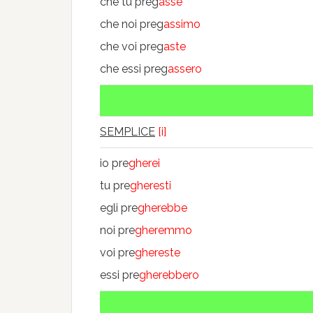
che tu preg
asse
che noi preg
assimo
che voi preg
aste
che essi preg
assero
SEMPLICE
[i]
io pre
gherei
tu pre
gheresti
egli pre
gherebbe
noi pre
gheremmo
voi pre
ghereste
essi pre
gherebbero