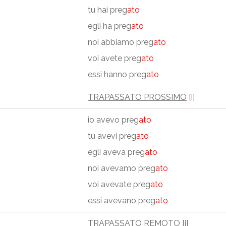
tu hai preg
ato
egli ha preg
ato
noi abbiamo preg
ato
voi avete preg
ato
essi hanno preg
ato
TRAPASSATO PROSSIMO
[i]
io avevo preg
ato
tu avevi preg
ato
egli aveva preg
ato
noi avevamo preg
ato
voi avevate preg
ato
essi avevano preg
ato
TRAPASSATO REMOTO
[i]