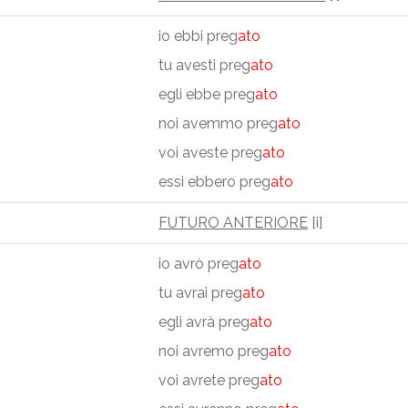
io ebbi preg
ato
tu avesti preg
ato
egli ebbe preg
ato
noi avemmo preg
ato
voi aveste preg
ato
essi ebbero preg
ato
FUTURO ANTERIORE
[i]
io avrò preg
ato
tu avrai preg
ato
egli avrà preg
ato
noi avremo preg
ato
voi avrete preg
ato