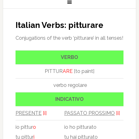
Italian Verbs: pitturare
Conjugations of the verb ‘pitturare’ in all tenses!
VERBO
PITTUR
ARE
[to paint]
verbo regolare
INDICATIVO
PRESENTE
[i]
PASSATO PROSSIMO
[i]
io pittur
o
io ho pitturato
tu pittur
i
tu hai pitturato