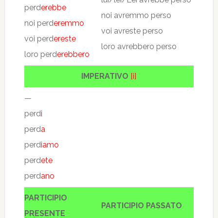
perd
erebbe
noi avremmo perso
noi perd
eremmo
voi avreste perso
voi perd
ereste
loro avrebbero perso
loro perd
erebbero
IMPERATIVO
[i]
—
perd
i
perd
a
perd
iamo
perd
ete
perd
ano
PARTICIPIO
PARTICIPIO PASSATO
PRESENTE