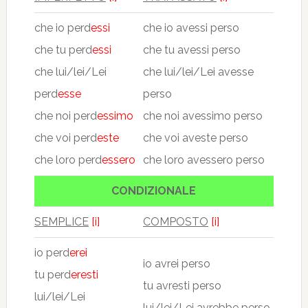
che io perd
essi
che io avessi perso
che tu perd
essi
che tu avessi perso
che lui/lei/Lei
che lui/lei/Lei avesse
perd
esse
perso
che noi perd
essimo
che noi avessimo perso
che voi perd
este
che voi aveste perso
che loro perd
essero
che loro avessero perso
CONDIZIONALE
SEMPLICE
[i]
COMPOSTO
[i]
io perd
erei
io avrei perso
tu perd
eresti
tu avresti perso
lui/lei/Lei
lui/lei/Lei avrebbe perso