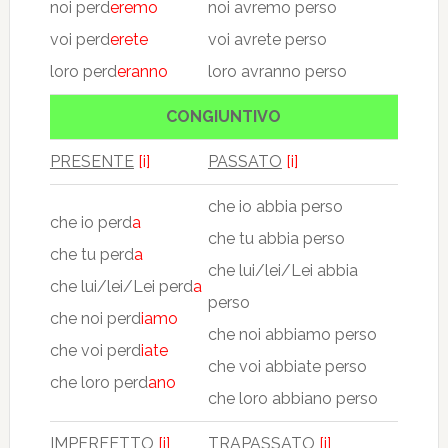
noi perd
eremo
noi avremo perso
voi perd
erete
voi avrete perso
loro perd
eranno
loro avranno perso
CONGIUNTIVO
PRESENTE
[i]
PASSATO
[i]
che io abbia perso
che io perd
a
che tu abbia perso
che tu perd
a
che lui/lei/Lei abbia
che lui/lei/Lei perd
a
perso
che noi perd
iamo
che noi abbiamo perso
che voi perd
iate
che voi abbiate perso
che loro perd
ano
che loro abbiano perso
IMPERFETTO
[i]
TRAPASSATO
[i]