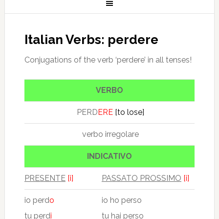
Italian Verbs: perdere
Conjugations of the verb ‘perdere’ in all tenses!
VERBO
PERD
ERE
[to lose]
verbo irregolare
INDICATIVO
PRESENTE
[i]
PASSATO PROSSIMO
[i]
io perd
o
io ho perso
tu perd
i
tu hai perso