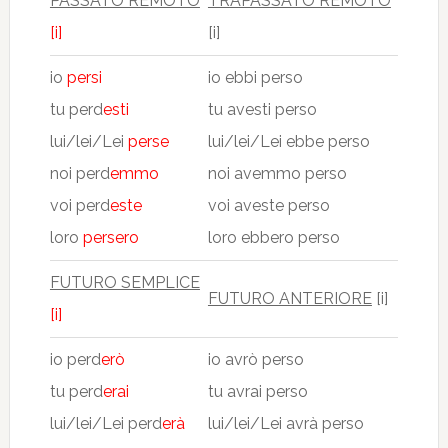
PASSATO REMOTO
TRAPASSATO REMOTO
[i]
[i]
io
persi
io ebbi perso
tu perd
esti
tu avesti perso
lui/lei/Lei
perse
lui/lei/Lei ebbe perso
noi perd
emmo
noi avemmo perso
voi perd
este
voi aveste perso
loro
persero
loro ebbero perso
FUTURO SEMPLICE
FUTURO ANTERIORE
[i]
[i]
io perd
erò
io avrò perso
tu perd
erai
tu avrai perso
lui/lei/Lei perd
erà
lui/lei/Lei avrà perso