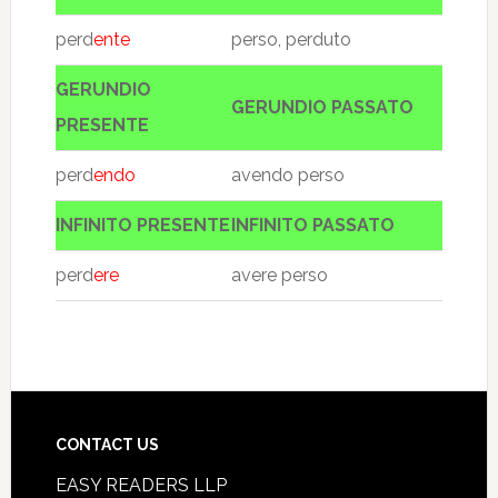
perd
ente
perso, perduto
GERUNDIO
GERUNDIO PASSATO
PRESENTE
perd
endo
avendo perso
INFINITO PRESENTE
INFINITO PASSATO
perd
ere
avere perso
CONTACT US
EASY READERS LLP