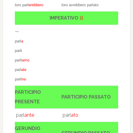
loro parl
erebbero
loro avrebbero parlato
IMPERATIVO
[i]
—
parl
a
parl
i
parl
iamo
parl
ate
parl
ino
PARTICIPIO
PARTICIPIO PASSATO
PRESENTE
parl
ante
parl
ato
GERUNDIO