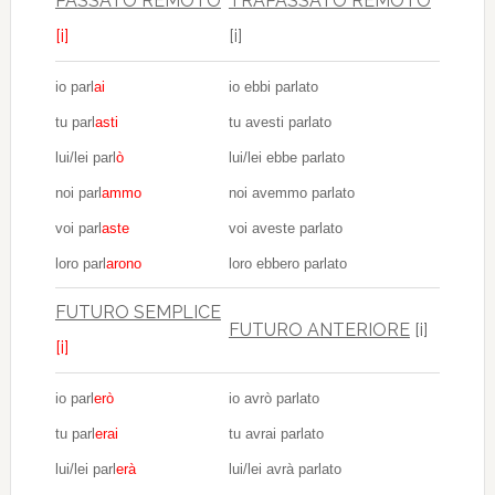
PASSATO REMOTO
TRAPASSATO REMOTO
[i]
[i]
io parl
ai
io ebbi parlato
tu parl
asti
tu avesti parlato
lui/lei parl
ò
lui/lei ebbe parlato
noi parl
ammo
noi avemmo parlato
voi parl
aste
voi aveste parlato
loro parl
arono
loro ebbero parlato
FUTURO SEMPLICE
FUTURO ANTERIORE
[i]
[i]
io parl
erò
io avrò parlato
tu parl
erai
tu avrai parlato
lui/lei parl
erà
lui/lei avrà parlato