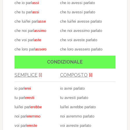
che io parl
assi
che io avessi parlato
che tu parl
assi
che tu avessi parlato
che lui/lei parl
asse
che lui/lei avesse parlato
che noi parl
assimo
che noi avessimo parlato
che voi parl
aste
che voi aveste parlato
che loro parl
assero
che loro avessero parlato
CONDIZIONALE
SEMPLICE
[i]
COMPOSTO
[i]
io parl
erei
io avrei parlato
tu parl
eresti
tu avresti parlato
lui/lei parl
erebbe
lui/lei avrebbe parlato
noi parl
eremmo
noi avremmo parlato
voi parl
ereste
voi avreste parlato