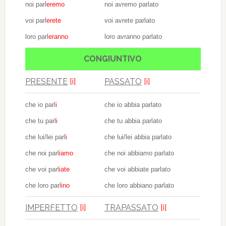
noi parl
eremo
noi avremo parlato
voi parl
erete
voi avrete parlato
loro parl
eranno
loro avranno parlato
CONGIUNTIVO
PRESENTE
[i]
PASSATO
[i]
che io parl
i
che io abbia parlato
che tu parl
i
che tu abbia parlato
che lui/lei parl
i
che lui/lei abbia parlato
che noi parl
iamo
che noi abbiamo parlato
che voi parl
iate
che voi abbiate parlato
che loro parl
ino
che loro abbiano parlato
IMPERFETTO
[i]
TRAPASSATO
[i]