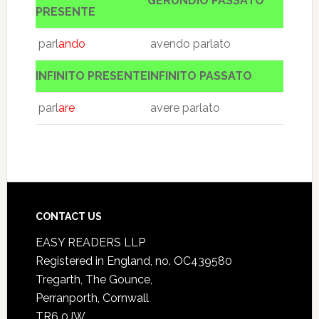
GERUNDIO PASSATO
PRESENTE
parl
ando
avendo parlato
INFINITO PRESENTE
INFINITO PASSATO
parl
are
avere parlato
CONTACT US
EASY READERS LLP
Registered in England, no. OC439580
Tregarth, The Gounce,
Perranporth, Cornwall
TR6 0JW