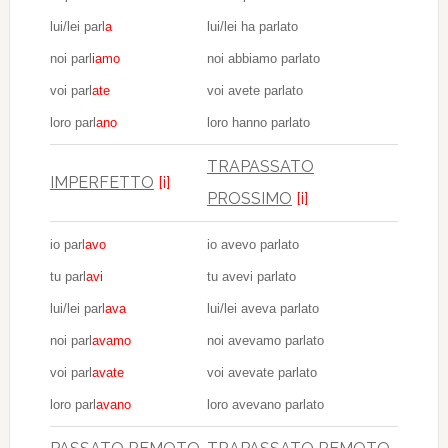
lui/lei parl
a
lui/lei ha parlato
noi parl
iamo
noi abbiamo parlato
voi parl
ate
voi avete parlato
loro parl
ano
loro hanno parlato
TRAPASSATO
IMPERFETTO
[i]
PROSSIMO
[i]
io parl
avo
io avevo parlato
tu parl
avi
tu avevi parlato
lui/lei parl
ava
lui/lei aveva parlato
noi parl
avamo
noi avevamo parlato
voi parl
avate
voi avevate parlato
loro parl
avano
loro avevano parlato