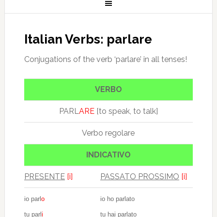
Italian Verbs: parlare
Conjugations of the verb ‘parlare’ in all tenses!
VERBO
PARL
ARE
[to speak, to talk]
Verbo regolare
INDICATIVO
PRESENTE
[i]
PASSATO PROSSIMO
[i]
io parl
o
io ho parlato
tu parl
i
tu hai parlato