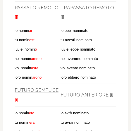
PASSATO REMOTO
TRAPASSATO REMOTO
[i]
[i]
io nomin
ai
io ebbi nominato
tu nomin
asti
tu avesti nominato
lui/lei nomin
ò
lui/lei ebbe nominato
noi nomin
ammo
noi avemmo nominato
voi nomin
aste
voi aveste nominato
loro nomin
arono
loro ebbero nominato
FUTURO SEMPLICE
FUTURO ANTERIORE
[i]
[i]
io nomin
erò
io avrò nominato
tu nomin
erai
tu avrai nominato