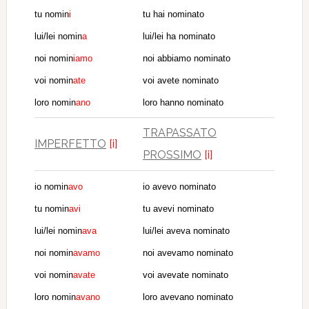
tu nomin
i
tu hai nominato
lui/lei nomin
a
lui/lei ha nominato
noi nomin
iamo
noi abbiamo nominato
voi nomin
ate
voi avete nominato
loro nomin
ano
loro hanno nominato
TRAPASSATO
IMPERFETTO
[i]
PROSSIMO
[i]
io nomin
avo
io avevo nominato
tu nomin
avi
tu avevi nominato
lui/lei nomin
ava
lui/lei aveva nominato
noi nomin
avamo
noi avevamo nominato
voi nomin
avate
voi avevate nominato
loro nomin
avano
loro avevano nominato