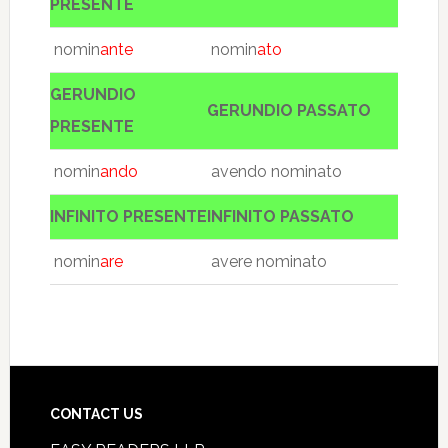
PRESENTE
nomin
ante
nomin
ato
GERUNDIO
GERUNDIO PASSATO
PRESENTE
nomin
ando
avendo nominato
INFINITO PRESENTE
INFINITO PASSATO
nomin
are
avere nominato
CONTACT US