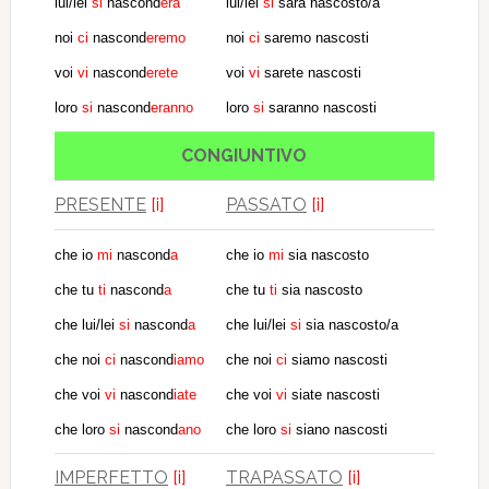
lui/lei
si
nascond
erà
lui/lei
si
sarà nascosto/a
noi
ci
nascond
eremo
noi
ci
saremo nascosti
voi
vi
nascond
erete
voi
vi
sarete nascosti
loro
si
nascond
eranno
loro
si
saranno nascosti
CONGIUNTIVO
PRESENTE
[i]
PASSATO
[i]
che io
mi
nascond
a
che io
mi
sia nascosto
che tu
ti
nascond
a
che tu
ti
sia nascosto
che lui/lei
si
nascond
a
che lui/lei
si
sia nascosto/a
che noi
ci
nascond
iamo
che noi
ci
siamo nascosti
che voi
vi
nascond
iate
che voi
vi
siate nascosti
che loro
si
nascond
ano
che loro
si
siano nascosti
IMPERFETTO
[i]
TRAPASSATO
[i]