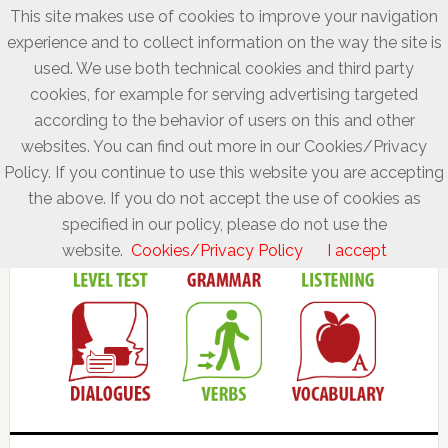
This site makes use of cookies to improve your navigation
experience and to collect information on the way the site is
used. We use both technical cookies and third party
cookies, for example for serving advertising targeted
according to the behavior of users on this and other
websites. You can find out more in our Cookies/Privacy
Policy. If you continue to use this website you are accepting
the above. If you do not accept the use of cookies as
specified in our policy, please do not use the
website.
Cookies/Privacy Policy
I accept