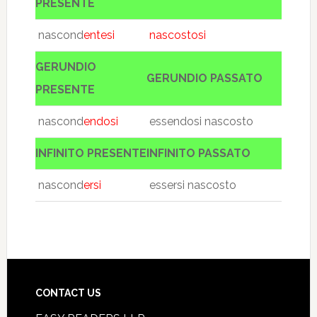
PRESENTE
nascond
entesi
nascostosi
GERUNDIO
GERUNDIO PASSATO
PRESENTE
nascond
endosi
essendosi nascosto
INFINITO PRESENTE
INFINITO PASSATO
nascond
ersi
essersi nascosto
CONTACT US