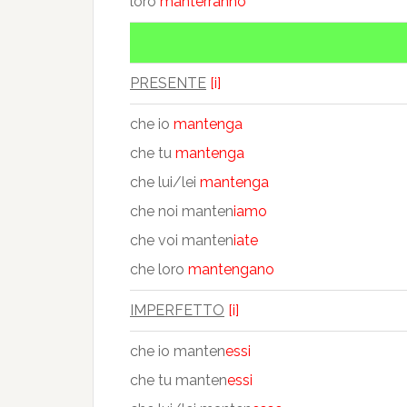
loro
manterranno
PRESENTE
[i]
che io
mantenga
che tu
mantenga
che lui/lei
mantenga
che noi manten
iamo
che voi manten
iate
che loro
mantengano
IMPERFETTO
[i]
che io manten
essi
che tu manten
essi