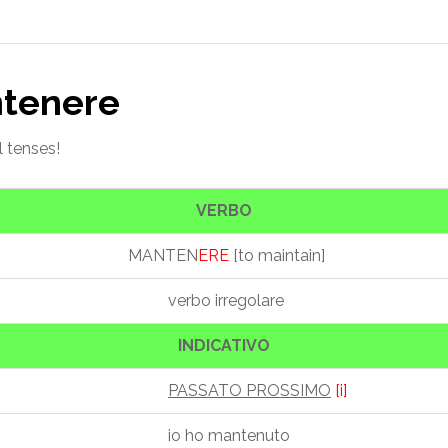
ntenere
l tenses!
VERBO
MANTEN
ERE
[to maintain]
verbo irregolare
INDICATIVO
PASSATO PROSSIMO
[i]
io ho mantenuto