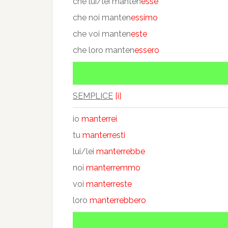
che lui/lei manten
esse
che noi manten
essimo
che voi manten
este
che loro manten
essero
SEMPLICE
[i]
io
manterrei
tu
manterresti
lui/lei
manterrebbe
noi
manterremmo
voi
manterreste
loro
manterrebbero