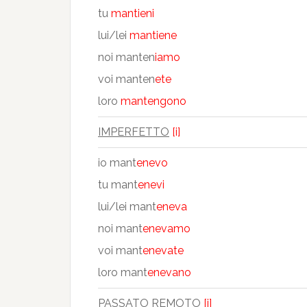
tu
mantieni
lui/lei
mantiene
noi manten
iamo
voi manten
ete
loro
mantengono
IMPERFETTO
[i]
io mant
enevo
tu mant
enevi
lui/lei mant
eneva
noi mant
enevamo
voi mant
enevate
loro mant
enevano
PASSATO REMOTO
[i]