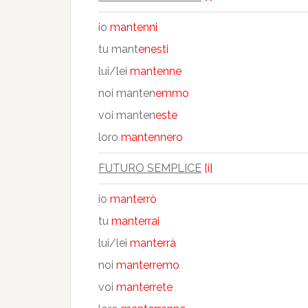
io
mantenni
tu mant
enesti
lui/lei
mantenne
noi manten
emmo
voi manten
este
loro
mantennero
FUTURO SEMPLICE
[i]
io
manterrò
tu
manterrai
lui/lei
manterrà
noi
manterremo
voi
manterrete