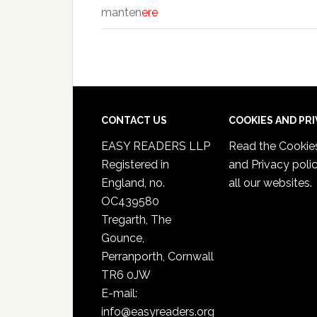
manten
ere
CONTACT US
COOKIES AND PR
EASY READERS LLP
Read the
Cookie
Registered in
and Privacy poli
England, no.
all our websites.
OC439580
Tregarth, The
Gounce,
Perranporth, Cornwall
TR6 0JW
E-mail:
info@easyreaders.org